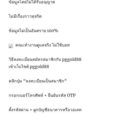
ข้อมูลโดยไม่ได้รับอนุญาต
ไม่มีเรื่องราวทุจริต
ข้อมูลไม่เป็นอันตราย 100%
คณะทำงานดูแลจริง ไม่ใช้บอท
วิธีลงทะเบียนสมัครสมาชิกกับ pggold88
เข้าเว็บไซต์ pggold88
คลิกปุ่ม “ลงทะเบียนเป็นสมาชิก”
กรอกเบอร์โทรศัพท์ + ยืนยันรหัส OTP
ตั้งรหัสผ่าน + ผูกบัญชีธนาคารหรือวอเลท