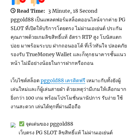
Read Time:
3 Minute, 18 Second
pggold88 เป็นแพลตฟอร์มสล็อตออนไลน์จากค่าย PG
SLOT ที่เปิดให้บริการโดยตรง ไม่ผ่านเอเย่นต์ ประกัน
คุณภาพด้วยเกมลิขสิทธิ์แท้ อัตรา RTP สูง โบนัสแตก
บ่อย มาพร้อมระบบ ฝากถอนออโต้ ที่เร็วทันใจ ปลอดภัย
รองรับ TrueMoney Wallet และก็ทุกธนาคารชั้นแนว
หน้า ไม่มีอย่างน้อยในการฝากหรือถอน
เว็บไซต์สล็อต
pggold88 เครดิตฟรี
เหมาะกับทั้งยังผู้
เล่นใหม่และก็ผู้เล่นสายฝ่า ด้วยเหตุว่ามีเกมให้เลือกมาก
ยิ่งกว่า 100 เกม พร้อมโปรโมชั่นนานัปการ รับง่าย ใช้
งานสะดวก เล่นได้ทุกที่ผ่านมือถือ
จุดเด่นของ pggold88
เว็บตรง PG SLOT ลิขสิทธิ์แท้ ไม่ผ่านเอเย่นต์