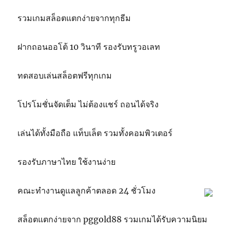
รวมเกมสล็อตแตกง่ายจากทุกธีม
ฝากถอนออโต้ 10 วินาที รองรับทรูวอเลท
ทดสอบเล่นสล็อตฟรีทุกเกม
โปรโมชั่นจัดเต็ม ไม่ต้องแชร์ ถอนได้จริง
เล่นได้ทั้งมือถือ แท็บเล็ต รวมทั้งคอมพิวเตอร์
รองรับภาษาไทย ใช้งานง่าย
คณะทำงานดูแลลูกค้าตลอด 24 ชั่วโมง
สล็อตแตกง่ายจาก pggold88 รวมเกมได้รับความนิยม