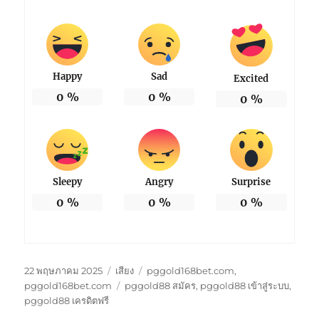
Happy
Sad
Excited
0
%
0
%
0
%
Sleepy
Angry
Surprise
0
%
0
%
0
%
เขียน
รูป
หมวด
22 พฤษภาคม 2025
เสียง
pggold168bet.com
,
เมื่อ
แบบ
ป้าย
หมู่
pggold168bet.com
pggold88 สมัคร
,
pggold88 เข้าสู่ระบบ
,
เรื่อง
กำกับ
pggold88 เครดิตฟรี