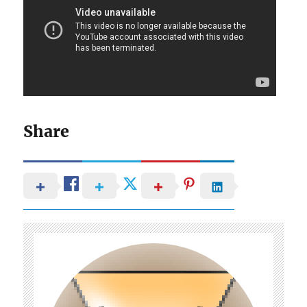
Share