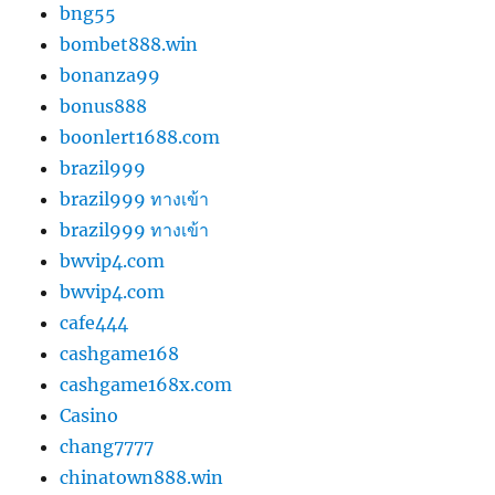
bng55
bombet888.win
bonanza99
bonus888
boonlert1688.com
brazil999
brazil999 ทางเข้า
brazil999 ทางเข้า
bwvip4.com
bwvip4.com
cafe444
cashgame168
cashgame168x.com
Casino
chang7777
chinatown888.win