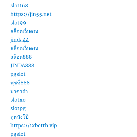
slot168
https://jin55.net
slot99
สล็อตเว็บตรง
jinda44
สล็อตเว็บตรง
สล็อต888
JINDA888
pgslot
พุซซี่888
บาคาร่า
slotxo
slotpg
ดูหนังโป๊
https://1xbetth.vip
pgslot