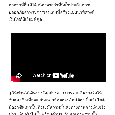
หาจากที่อื่นมิได้ เนื่องจากว่าที่นี่ค้ำประกันความ
ปลอดภัยสำหรับการเล่นเกมที่สร้างแบบน่าพิศวงที่
เว็บไซต์นี้เยี่ยมที่สุด
3.ให้ท่านได้เงินรางวัลอย่างมาก การจ่ายเงินรางวัลให้
กับสมาชิกเพื่อจะเล่นเกมสล็อตออนไลน์ต้องเป็นเว็บไซต์
มืออาชีพเท่านั้น ถึงจะมีความมั่นคงทางด้านการเงินจริง
ชำระเงินจริงไม่ยั้ง พร้อมค้ำประกันคุณภาพรวมทั้ง