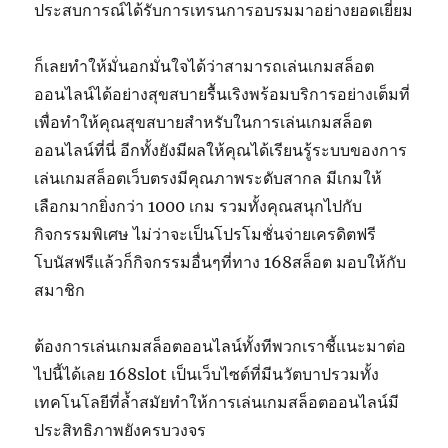
ประสบการณ์ได้รับการเทรนการอบรมมาอย่างยอดเยี่ยม
ก็เลยทำให้มั่นอกมั่นใจได้ว่าสามารถเล่นเกมสล็อต
ออนไลน์ได้อย่างสุขสบายรื้นเริงพร้อมบริการอย่างเต็มที่
เพื่อทำให้คุณสุขสบายสำหรับในการเล่นเกมสล็อต
ออนไลน์ที่นี่ อีกทั้งยังมีผลให้คุณได้เรียนรู้ระบบของการ
เล่นเกมสล็อตเว็บตรงมีคุณภาพระดับสากล มีเกมให้
เลือกมากยิ่งกว่า 1000 เกม รวมทั้งคุณสนุกไปกับ
กิจกรรมพิเศษ ไม่ว่าจะเป็นโปรโมชั่นจ่ายเครดิตฟรี
โบนัสฟรีแล้วก็กิจกรรมอื่นๆที่ทาง 168สล็อต มอบให้กับ
สมาชิก
ต้องการเล่นเกมสล็อตออนไลน์ทั้งทีพวกเราชี้แนะมาต่อ
ไปนี้ได้เลย 168slot เป็นเว็บไซต์ที่มีนวัตบาปรวมทั้ง
เทคโนโลยีที่ล้ำสมัยทำให้การเล่นเกมสล็อตออนไลน์มี
ประสิทธิภาพยังครบวงจร