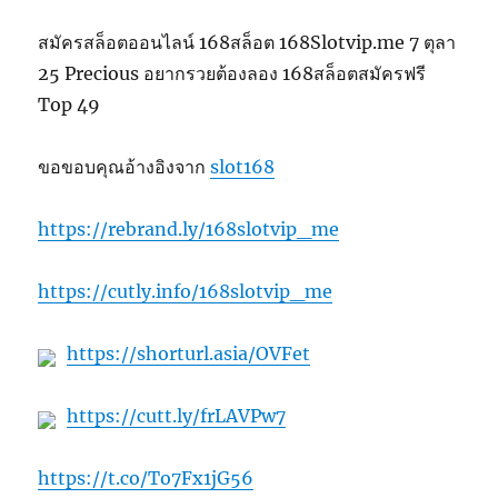
สมัครสล็อตออนไลน์ 168สล็อต 168Slotvip.me 7 ตุลา
25 Precious อยากรวยต้องลอง 168สล็อตสมัครฟรี
Top 49
ขอขอบคุณอ้างอิงจาก
slot168
https://rebrand.ly/168slotvip_me
https://cutly.info/168slotvip_me
https://shorturl.asia/OVFet
https://cutt.ly/frLAVPw7
https://t.co/To7Fx1jG56