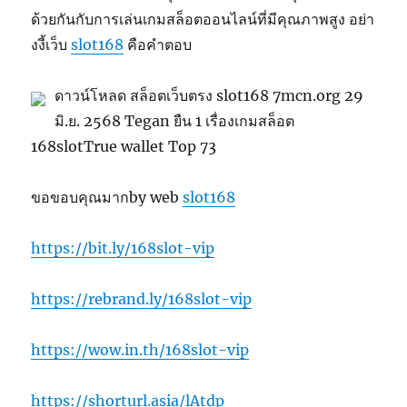
ด้วยกันกับการเล่นเกมสล็อตออนไลน์ที่มีคุณภาพสูง อย่า
งงี้เว็บ
slot168
คือคำตอบ
ดาวน์โหลด สล็อตเว็บตรง slot168 7mcn.org 29
มิ.ย. 2568 Tegan ยืน 1 เรื่องเกมสล็อต
168slotTrue wallet Top 73
ขอขอบคุณมากby web
slot168
https://bit.ly/168slot-vip
https://rebrand.ly/168slot-vip
https://wow.in.th/168slot-vip
https://shorturl.asia/lAtdp