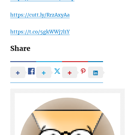
https://cutt.ly/RrzAxyAa
https://t.co/5gkWWj7l1Y
Share