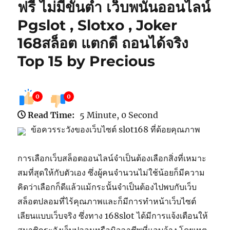
ฟรี ไม่มีขั้นต่ำ เว็บพนันออนไลน์
Pgslot , Slotxo , Joker
168สล็อต แตกดี ถอนได้จริง
Top 15 by Precious
0
0
Read Time:
5 Minute, 0 Second
ข้อควรระวังของเว็บไซต์ slot168 ที่ด้อยคุณภาพ
การเลือกเว็บสล็อตออนไลน์จำเป็นต้องเลือกสิ่งที่เหมาะ
สมที่สุดให้กับตัวเอง ซึ่งผู้คนจำนวนไม่ใช้น้อยก็มีความ
คิดว่าเลือกก็ดีแล้วแม้กระนั้นจำเป็นต้องไปพบกับเว็บ
สล็อตปลอมที่ไร้คุณภาพและก็มีการทำหน้าเว็บไซต์
เลียนแบบเว็บจริง ซึ่งทาง 168slot ได้มีการแจ้งเตือนให้