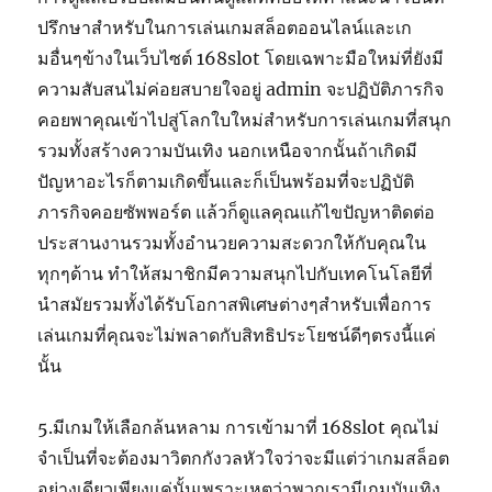
ปรึกษาสำหรับในการเล่นเกมสล็อตออนไลน์และเก
มอื่นๆข้างในเว็บไซต์ 168slot โดยเฉพาะมือใหม่ที่ยังมี
ความสับสนไม่ค่อยสบายใจอยู่ admin จะปฏิบัติภารกิจ
คอยพาคุณเข้าไปสู่โลกใบใหม่สำหรับการเล่นเกมที่สนุก
รวมทั้งสร้างความบันเทิง นอกเหนือจากนั้นถ้าเกิดมี
ปัญหาอะไรก็ตามเกิดขึ้นและก็เป็นพร้อมที่จะปฏิบัติ
ภารกิจคอยซัพพอร์ต แล้วก็ดูแลคุณแก้ไขปัญหาติดต่อ
ประสานงานรวมทั้งอำนวยความสะดวกให้กับคุณใน
ทุกๆด้าน ทำให้สมาชิกมีความสนุกไปกับเทคโนโลยีที่
นำสมัยรวมทั้งได้รับโอกาสพิเศษต่างๆสำหรับเพื่อการ
เล่นเกมที่คุณจะไม่พลาดกับสิทธิประโยชน์ดีๆตรงนี้แค่
นั้น
5.มีเกมให้เลือกล้นหลาม การเข้ามาที่ 168slot คุณไม่
จำเป็นที่จะต้องมาวิตกกังวลหัวใจว่าจะมีแต่ว่าเกมสล็อต
อย่างเดียวเพียงแค่นั้นเพราะเหตุว่าพวกเรามีเกมบันเทิง