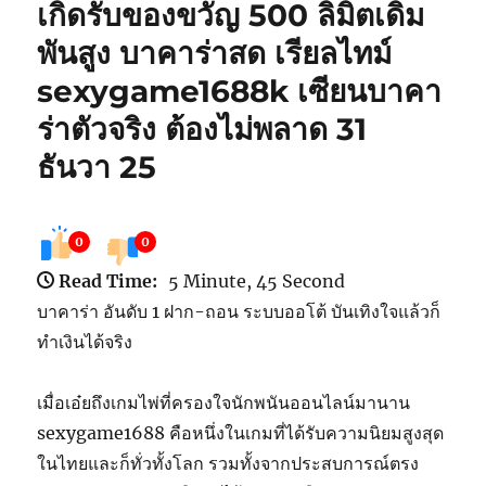
เกิดรับของขวัญ 500 ลิมิตเดิม
พันสูง บาคาร่าสด เรียลไทม์
sexygame1688k เซียนบาคา
ร่าตัวจริง ต้องไม่พลาด 31
ธันวา 25
0
0
Read Time:
5 Minute, 45 Second
บาคาร่า อันดับ 1 ฝาก-ถอน ระบบออโต้ บันเทิงใจแล้วก็
ทำเงินได้จริง
เมื่อเอ๋ยถึงเกมไพ่ที่ครองใจนักพนันออนไลน์มานาน
sexygame1688 คือหนึ่งในเกมที่ได้รับความนิยมสูงสุด
ในไทยและก็ทั่วทั้งโลก รวมทั้งจากประสบการณ์ตรง