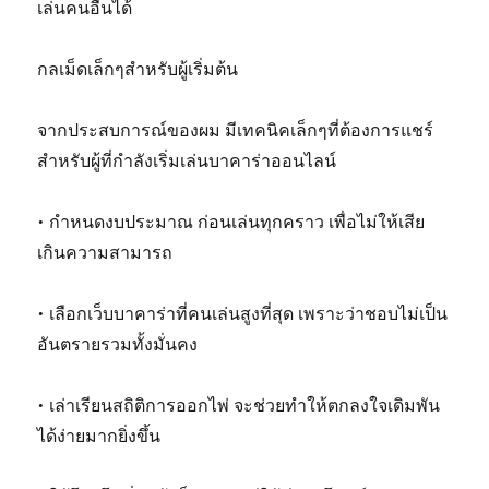
เล่นคนอื่นได้
กลเม็ดเล็กๆสำหรับผู้เริ่มต้น
จากประสบการณ์ของผม มีเทคนิคเล็กๆที่ต้องการแชร์
สำหรับผู้ที่กำลังเริ่มเล่นบาคาร่าออนไลน์
• กำหนดงบประมาณ ก่อนเล่นทุกคราว เพื่อไม่ให้เสีย
เกินความสามารถ
• เลือกเว็บบาคาร่าที่คนเล่นสูงที่สุด เพราะว่าชอบไม่เป็น
อันตรายรวมทั้งมั่นคง
• เล่าเรียนสถิติการออกไพ่ จะช่วยทำให้ตกลงใจเดิมพัน
ได้ง่ายมากยิ่งขึ้น