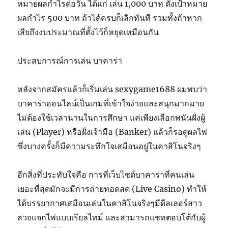
หมายผลกำไรต่อวัน ได้แก่ เล่น 1,000 บาท ตั้งเป้าหมาย
ผลกำไร 500 บาท ถ้าได้ครบก็เลิกทันที รวมทั้งถ้าหาก
เสียถึงงบประมาณที่ตั้งไว้ก็หยุดเหมือนกัน
ประสบการณ์การเล่น บาคาร่า
หลังจากสมัครแล้วก็เริ่มเล่น sexygame1688 ผมพบว่า
บาคาร่าออนไลน์เป็นเกมที่เข้าใจง่ายและสนุกมากมาย
ไม่ต้องใช้เวลานานในการศึกษา แค่เพียงเลือกพนันฝั่งผู้
เล่น (Player) หรือฝั่งเจ้ามือ (Banker) แล้วก็รอดูผลไพ่
ซึ่งบางครั้งก็มีความระทึกใจเสมือนอยู่ในคาสิโนจริงๆ
อีกสิ่งที่ประทับใจคือ การที่เว็บไซต์บาคาร่าที่คนเล่น
เยอะที่สุดมักจะมีการถ่ายทอดสด (Live Casino) ทำให้
ได้บรรยากาศเสมือนเล่นในคาสิโนจริงๆมีดีลเลอร์สาว
สวยแจกไพ่แบบเรียลไทม์ และสามารถแชทตอบโต้กับผู้