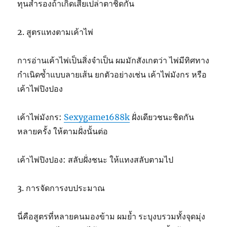
ทุนสำรองถ้าเกิดเสียเปล่าตาชิดกัน
2. สูตรแทงตามเค้าไพ่
การอ่านเค้าไพ่เป็นสิ่งจำเป็น ผมมักสังเกตว่า ไพ่มีทิศทาง
กำเนิดซ้ำแบบลายเส้น ยกตัวอย่างเช่น เค้าไพ่มังกร หรือ
เค้าไพ่ปิงปอง
เค้าไพ่มังกร:
Sexygame1688k
ฝั่งเดียวชนะชิดกัน
หลายครั้ง ให้ตามฝั่งนั้นต่อ
เค้าไพ่ปิงปอง: สลับฝั่งชนะ ให้แทงสลับตามไป
3. การจัดการงบประมาณ
นี่คือสูตรที่หลายคนมองข้าม ผมย้ำ ระบุงบรวมทั้งจุดมุ่ง