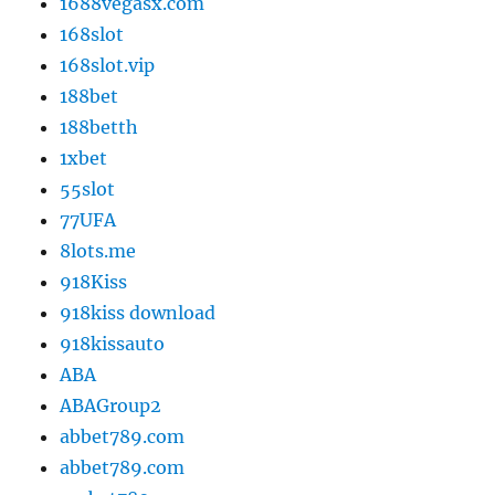
1688vegasx.com
168slot
168slot.vip
188bet
188betth
1xbet
55slot
77UFA
8lots.me
918Kiss
918kiss download
918kissauto
ABA
ABAGroup2
abbet789.com
abbet789.com