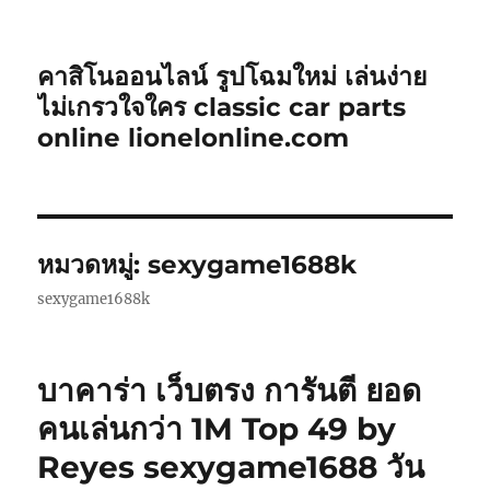
คาสิโนออนไลน์ รูปโฉมใหม่ เล่นง่าย
ไม่เกรวใจใคร classic car parts
online lionelonline.com
หมวดหมู่:
sexygame1688k
sexygame1688k
บาคาร่า เว็บตรง การันตี ยอด
คนเล่นกว่า 1M Top 49 by
Reyes sexygame1688 วัน