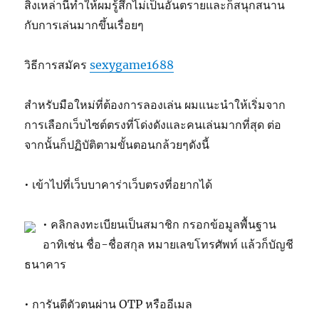
สิ่งเหล่านี้ทำให้ผมรู้สึกไม่เป็นอันตรายและก็สนุกสนาน
กับการเล่นมากขึ้นเรื่อยๆ
วิธีการสมัคร
sexygame1688
สำหรับมือใหม่ที่ต้องการลองเล่น ผมแนะนำให้เริ่มจาก
การเลือกเว็บไซต์ตรงที่โด่งดังและคนเล่นมากที่สุด ต่อ
จากนั้นก็ปฏิบัติตามขั้นตอนกล้วยๆดังนี้
• เข้าไปที่เว็บบาคาร่าเว็บตรงที่อยากได้
• คลิกลงทะเบียนเป็นสมาชิก กรอกข้อมูลพื้นฐาน
อาทิเช่น ชื่อ-ชื่อสกุล หมายเลขโทรศัพท์ แล้วก็บัญชี
ธนาคาร
• การันตีตัวตนผ่าน OTP หรืออีเมล