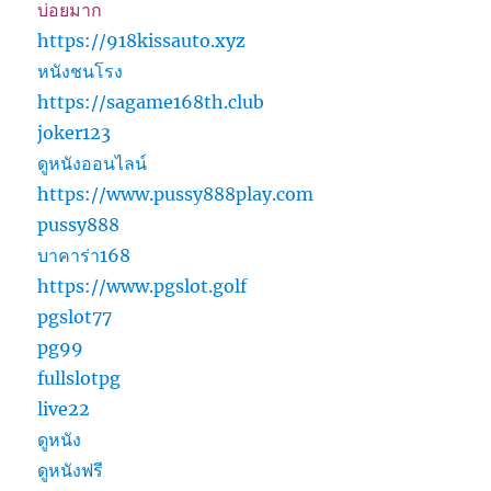
บ่อยมาก
https://918kissauto.xyz
หนังชนโรง
https://sagame168th.club
joker123
ดูหนังออนไลน์
https://www.pussy888play.com
pussy888
บาคาร่า168
https://www.pgslot.golf
pgslot77
pg99
fullslotpg
live22
ดูหนัง
ดูหนังฟรี