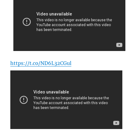
https://t.co/ND6L32CGul