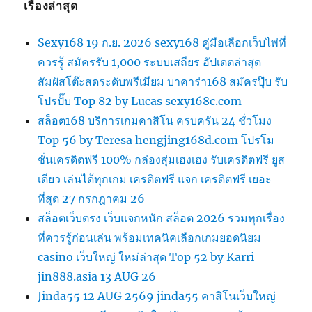
เรื่องล่าสุด
Sexy168 19 ก.ย. 2026 sexy168 คู่มือเลือกเว็บไพ่ที่
ควรรู้ สมัครรับ 1,000 ระบบเสถียร อัปเดตล่าสุด
สัมผัสโต๊ะสดระดับพรีเมียม บาคาร่า168 สมัครปุ๊บ รับ
โปรปั๊บ Top 82 by Lucas sexy168c.com
สล็อต168 บริการเกมคาสิโน ครบครัน 24 ชั่วโมง
Top 56 by Teresa hengjing168d.com โปรโม
ชั่นเครดิตฟรี 100% กล่องสุ่มเฮงเฮง รับเครดิตฟรี ยูส
เดียว เล่นได้ทุกเกม เครดิตฟรี แจก เครดิตฟรี เยอะ
ที่สุด 27 กรกฎาคม 26
สล็อตเว็บตรง เว็บแจกหนัก สล็อต 2026 รวมทุกเรื่อง
ที่ควรรู้ก่อนเล่น พร้อมเทคนิคเลือกเกมยอดนิยม
casino เว็บใหญ่ ใหม่ล่าสุด Top 52 by Karri
jin888.asia 13 AUG 26
Jinda55 12 AUG 2569 jinda55 คาสิโนเว็บใหญ่