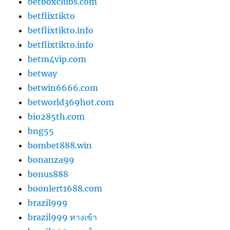
betboxclubs.com
betflixtikto
betflixtikto.info
betflixtikto.info
betm4vip.com
betway
betwin6666.com
betworld369hot.com
bio285th.com
bng55
bombet888.win
bonanza99
bonus888
boonlert1688.com
brazil999
brazil999 ทางเข้า