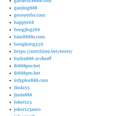
gamehit8888.com
gaojing888
gem99ths.com
happy168
hengjing168
hiso8888s.com
hongkong456
https://sretthi99.bet/enter/
hydra888 เครดิตฟรี
ib888pro.bet
ib888pro.bet
infyplus888.com
Jinda55
jinda888
Joker123
joker123auto