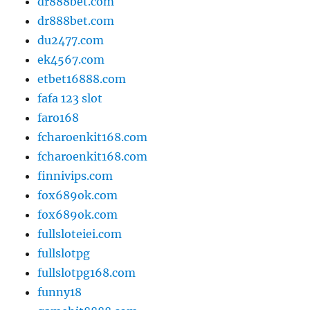
dr888bet.com
dr888bet.com
du2477.com
ek4567.com
etbet16888.com
fafa 123 slot
faro168
fcharoenkit168.com
fcharoenkit168.com
finnivips.com
fox689ok.com
fox689ok.com
fullsloteiei.com
fullslotpg
fullslotpg168.com
funny18