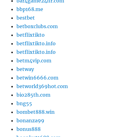
bar4game24hr.com
bbp168.me
bestbet
betboxclubs.com
betflixtikto
betflixtikto.info
betflixtikto.info
betm4vip.com
betway
betwin6666.com
betworld369hot.com
bio285th.com
bng55
bombet888.win
bonanza99
bonus888