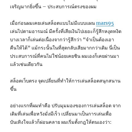
เจริญมากยิ่งขึ้น – ประสบการณ์ตรงของผม
เมื่อก่อนผมเคยเล่นสล็อตแบบไม่มีแบบแผน
mars95
เล่นไปตามอารมณ์ มีครั้งที่เสียเงินไปเยอะก็รู้สึกหงุดหงิด
บางเวลาก็เล่นต่อเนื่องจากว่ารู้สึกว่า “จำเป็นต้องเอา
คืนให้ได้” แม้กระนั้นในที่สุดกลับเสียมากกว่าเดิม นี่เป็น
ประสบการณ์ที่คนไม่ใช่น้อยเคยชิน ผมเองก็เคยผ่านมา
แล้วเช่นเดียวกัน
สล็อตเว็บตรง จุดเปลี่ยนที่ทำให้การเล่นสล็อตสนุกสนาน
ขึ้น
อย่างแรกที่ผมทำคือ ปรับมุมมองของการเล่นสล็อต จาก
เดิมที่เล่นเพื่อหวังมั่งมีเร็ว เปลี่ยนมาเป็นการเล่นเพื่อ
บันเทิงใจแล้วก็ผ่อนคลาย ผมเริ่มตั้งกฎให้ตนเองว่า: