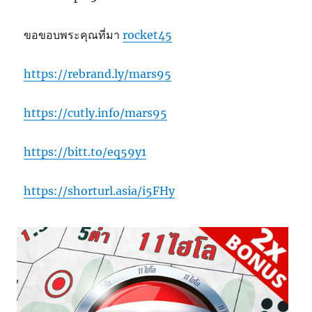
ขอขอบพระคุณที่มา
rocket45
https://rebrand.ly/mars95
https://cutly.info/mars95
https://bitt.to/eq59y1
https://shorturl.asia/i5FHy