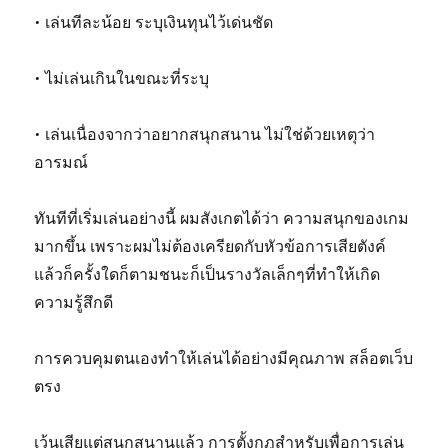
• เล่นทีละน้อย ระบุเงินทุนไว้เด่นชัด
• ไม่เล่นเกินในขณะที่ระบุ
• เล่นเนื่องจากว่าอยากสนุกสนาน ไม่ใช่ด้วยเหตุว่า
อารมณ์
ทันทีที่เริ่มเล่นอย่างนี้ ผมสังเกตได้ว่า ความสนุกของเกม
มากขึ้น เพราะผมไม่ต้องเครียดกับหัวข้อการเสียตังค์
แล้วก็ครั้งใดก็ตามชนะก็เป็นรางวัลเล็กๆที่ทำให้เกิด
ความรู้สึกดี
การควบคุมตนเองทำให้เล่นได้อย่างมีคุณภาพ สล็อตเว็บ
ตรง
เว้นเสียแต่สนุกสนานแล้ว การตั้งกฎสำหรับเพื่อการเล่น