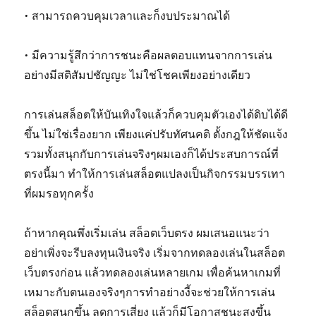
• สามารถควบคุมเวลาและก็งบประมาณได้
• มีความรู้สึกว่าการชนะคือผลตอบแทนจากการเล่น
อย่างมีสติสัมปชัญญะ ไม่ใช่โชคเพียงอย่างเดียว
การเล่นสล็อตให้บันเทิงใจแล้วก็ควบคุมตัวเองได้ดิบได้ดี
ขึ้น ไม่ใช่เรื่องยาก เพียงแค่ปรับทัศนคติ ตั้งกฎให้ชัดแจ้ง
รวมทั้งสนุกกับการเล่นจริงๆผมเองก็ได้ประสบการณ์ที่
ตรงนี้มา ทำให้การเล่นสล็อตแปลงเป็นกิจกรรมบรรเทา
ที่ผมรอทุกครั้ง
ถ้าหากคุณพึ่งเริ่มเล่น สล็อตเว็บตรง ผมเสนอแนะว่า
อย่าเพิ่งจะรีบลงทุนเงินจริง เริ่มจากทดลองเล่นในสล็อต
เว็บตรงก่อน แล้วทดลองเล่นหลายเกม เพื่อค้นหาเกมที่
เหมาะกับตนเองจริงๆการทำอย่างงี้จะช่วยให้การเล่น
สล็อตสนุกขึ้น ลดการเสี่ยง แล้วก็มีโอกาสชนะสูงขึ้น