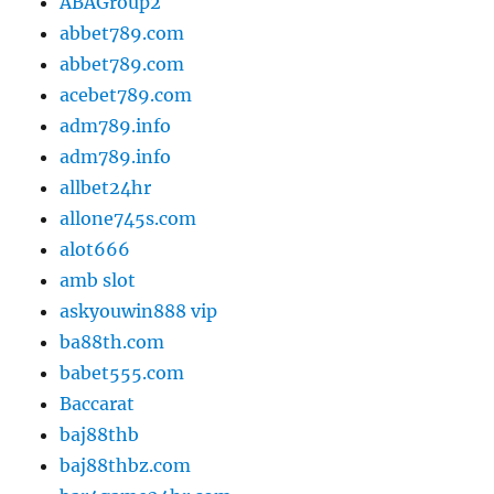
ABAGroup2
abbet789.com
abbet789.com
acebet789.com
adm789.info
adm789.info
allbet24hr
allone745s.com
alot666
amb slot
askyouwin888 vip
ba88th.com
babet555.com
Baccarat
baj88thb
baj88thbz.com