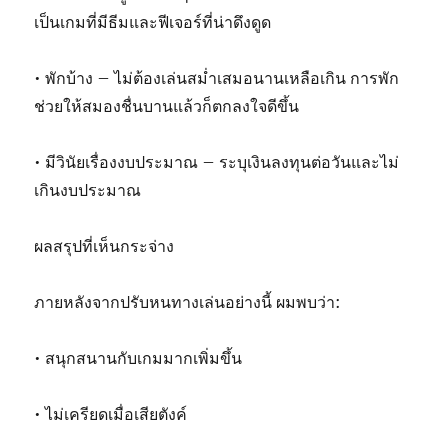
เป็นเกมที่มีธีมและฟีเจอร์ที่น่าดึงดูด
• พักบ้าง – ไม่ต้องเล่นสม่ำเสมอนานเหลือเกิน การพัก
ช่วยให้สมองชื่นบานแล้วก็ตกลงใจดีขึ้น
• มีวินัยเรื่องงบประมาณ – ระบุเงินลงทุนต่อวันและไม่
เกินงบประมาณ
ผลสรุปที่เห็นกระจ่าง
ภายหลังจากปรับหนทางเล่นอย่างนี้ ผมพบว่า:
• สนุกสนานกับเกมมากเพิ่มขึ้น
• ไม่เครียดเมื่อเสียตังค์