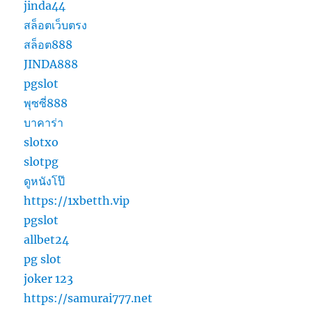
jinda44
สล็อตเว็บตรง
สล็อต888
JINDA888
pgslot
พุซซี่888
บาคาร่า
slotxo
slotpg
ดูหนังโป๊
https://1xbetth.vip
pgslot
allbet24
pg slot
joker 123
https://samurai777.net