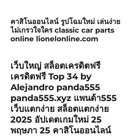
คาสิโนออนไลน์ รูปโฉมใหม่ เล่นง่าย
ไม่เกรวใจใคร classic car parts
online lionelonline.com
เว็บใหญ่ สล็อตเครดิตฟรี
เครดิตฟรี Top 34 by
Alejandro panda555
panda555.xyz แพนด้า555
เว็บแตกง่าย สล็อตแตกง่าย
2025 อัปเดตเกมใหม่ 25
พฤษภา 25 คาสิโนออนไลน์