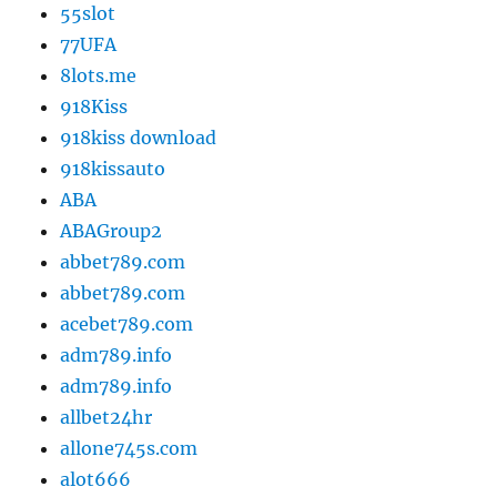
55slot
77UFA
8lots.me
918Kiss
918kiss download
918kissauto
ABA
ABAGroup2
abbet789.com
abbet789.com
acebet789.com
adm789.info
adm789.info
allbet24hr
allone745s.com
alot666