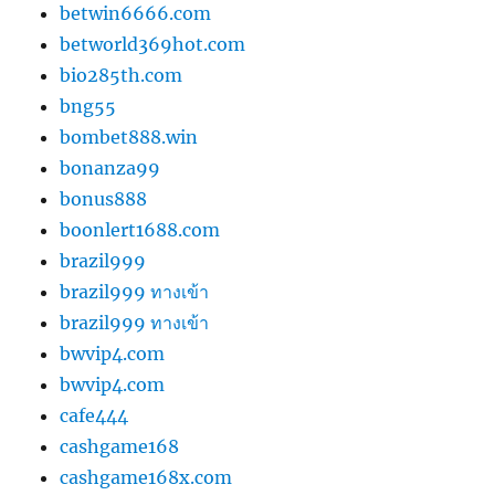
betwin6666.com
betworld369hot.com
bio285th.com
bng55
bombet888.win
bonanza99
bonus888
boonlert1688.com
brazil999
brazil999 ทางเข้า
brazil999 ทางเข้า
bwvip4.com
bwvip4.com
cafe444
cashgame168
cashgame168x.com