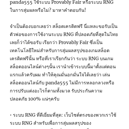
panda555 ใช้ระบบ Provably Fair หรือระบบ RNG
ในการสุ่มผลหรือไม่? มาหาคำตอบกัน!
จำเป็นต้องบอกเลยว่า สล็อตเครดิตฟรี นี่แหละขอรับเป็น
ตัวพ่อของการใช้งานระบบ RNG ที่ปลอดภัยที่สุดในไทย
เลยก็ว่าได้ขอรับ เรียกว่า Provably Fair ซึ่งเป็น
เทคโนโลยีใหม่สำหรับการสุ่มผลสรุปของเกมสล็อต
เครดิตฟรีนั้น หรือที่เราเรียกกันว่า ระบบ RNG บนเกม
สล็อตออนไลน์ต่างๆนั้น เรานำเข้าระบบนี้มาตั้งแต่ตอน
แรกแล้วครับผม ทำให้คุณมั่นอกมั่นใจได้เลยว่า เล่น
สล็อตออนไลน์กับ panda555 ไม่มีการหลอกลวงหรือ
การปรับแต่งอะไรก็ตามทั้งมวล รับประกันความ
ปลอดภัย 100% แน่ๆครับ
• ระบบ RNG ที่ดีเยี่ยมที่สุด: เว็บไซต์ตรงของพวกเราใช้
ระบบ RNG สำหรับเพื่อการสุ่มผลสรุปของ