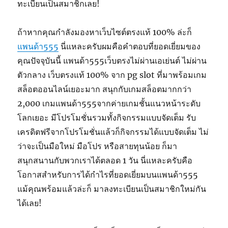
ทะเบียนเป็นสมาชิกเลย!
ถ้าหากคุณกำลังมองหาเว็บไซต์ตรงแท้ 100% ล่ะก็
แพนด้า555
นี่แหละครับผมคือคำตอบที่ยอดเยี่ยมของ
คุณปัจจุบันนี้ แพนด้า555เว็บตรงไม่ผ่านเอเย่นต์ ไม่ผ่าน
ตัวกลาง เว็บตรงแท้ 100% จาก pg slot ที่มาพร้อมเกม
สล็อตออนไลน์เยอะมาก สนุกกับเกมสล็อตมากกว่า
2,000 เกมแพนด้า555จากค่ายเกมชั้นแนวหน้าระดับ
โลกเยอะ มีโปรโมชั่นรวมทั้งกิจกรรมแบบจัดเต็ม รับ
เครดิตฟรีจากโปรโมชั่นแล้วก็กิจกรรมได้แบบจัดเต็ม ไม่
ว่าจะเป็นมือใหม่ มือโปร หรือสายทุนน้อย ก็มา
สนุกสนานกับพวกเราได้ตลอด 1 วัน นี่แหละครับคือ
โอกาสสำหรับการได้กำไรที่ยอดเยี่ยมบนแพนด้า555
แม้คุณพร้อมแล้วล่ะก็ มาลงทะเบียนเป็นสมาชิกใหม่กัน
ได้เลย!