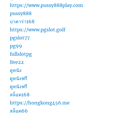
https://www.pussy888play.com
pussy888
บาคาร่า168
https://www.pgslot.golf
pgslot77
pg99
fullslotpg
live22
ดูหนัง
ดูหนังฟรี
ดูหนังฟรี
สล็อต168
https://hongkong456.me
สล็อต66