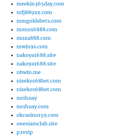
meekin365day.com
mfj889xx.com
mmgoldsbets.com
mono16888.com
moza888.com
mwin9s.com
nakoya1688.site
nakoya1688.site
nbwin.me
niseko168bet.com
niseko168bet.com
no1huay
no1huay.com
okcasino159.com
onesiamclub.site
p2vvip