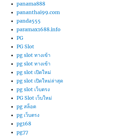
panama888
pananthai99.com
panda555
paramax1688.info
PG
PG Slot
pg slot ทางเข้า
pg slot ทางเข้า
pg slot เปิดใหม่
pg slot เปิดใหม่ล่าสุด
pg slot เว็บตรง
PG Slot เว็บใหม่
pg สล็อต
pg เว็บตรง
pg168
pg77