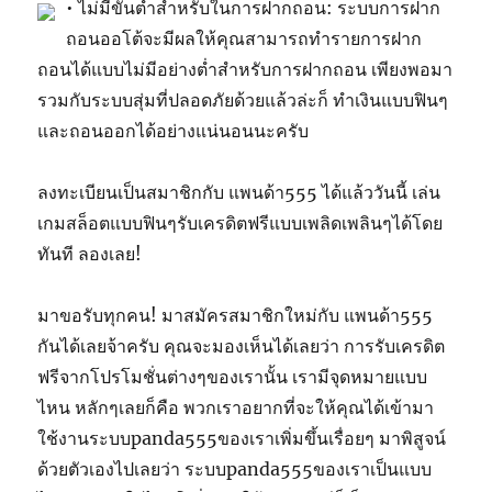
• ไม่มีขั้นต่ำสำหรับในการฝากถอน: ระบบการฝาก
ถอนออโต้จะมีผลให้คุณสามารถทำรายการฝาก
ถอนได้แบบไม่มีอย่างต่ำสำหรับการฝากถอน เพียงพอมา
รวมกับระบบสุ่มที่ปลอดภัยด้วยแล้วล่ะก็ ทำเงินแบบฟินๆ
และถอนออกได้อย่างแน่นอนนะครับ
ลงทะเบียนเป็นสมาชิกกับ แพนด้า555 ได้แล้ววันนี้ เล่น
เกมสล็อตแบบฟินๆรับเครดิตฟรีแบบเพลิดเพลินๆได้โดย
ทันที ลองเลย!
มาขอรับทุกคน! มาสมัครสมาชิกใหม่กับ แพนด้า555
กันได้เลยจ้าครับ คุณจะมองเห็นได้เลยว่า การรับเครดิต
ฟรีจากโปรโมชั่นต่างๆของเรานั้น เรามีจุดหมายแบบ
ไหน หลักๆเลยก็คือ พวกเราอยากที่จะให้คุณได้เข้ามา
ใช้งานระบบpanda555ของเราเพิ่มขึ้นเรื่อยๆ มาพิสูจน์
ด้วยตัวเองไปเลยว่า ระบบpanda555ของเราเป็นแบบ