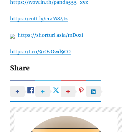
https://wow.in.th/panda555-xyz
https://cutt.ly/craM841z
https://shorturl.asia/mD0zi
https://t.co/9rOvGwd9CO
Share