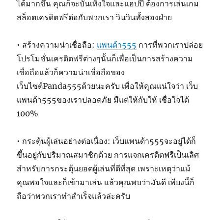
ได้มากขึ้น คุณก็จะบันเทิงใจและแฮปปี้ ต้องการเล่นเกม
สล็อตเครดิตฟรีต่อกับพวกเรา วินวินทั้งสองฝ่าย
• สร้างความน่าเชื่อถือ:
แพนด้า555
การที่พวกเราปล่อย
โปรโมชั่นเครดิตฟรีต่างๆนั้นก็เพื่อเป็นการสร้างความ
เชื่อถือแล้วก็ความน่าเชื่อถือของ
เว็บไซต์Panda555ด้วยนะครับ เพื่อให้คุณแน่ใจว่า เว็บ
แพนด้า555ของเราปลอดภัย มีแต่ให้กับให้ เชื่อใจได้
100%
• กระตุ้นผู้เล่นอย่างต่อเนื่อง: เว็บแพนด้า555จะอยู่ได้ก็
ขึ้นอยู่กับปริมาณสมาชิกด้วย การแจกเครดิตฟรีเป็นเลิศ
สำหรับการกระตุ้นยอดผู้เล่นที่ดีที่สุด เพราะเหตุว่าแม้
คุณพอใจและก็เข้ามาเล่น แล้วคุณพบว่ามันดี เพียงนี้ก็
ถือว่าพวกเราทำสำเร็จแล้วล่ะครับ