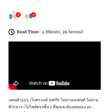
0
0
Read Time:
4 Minute, 39 Second
แพนด้า555 เว็บตรงแท้ 100% ไม่ผ่านเอเย่นต์ ไม่ผ่าน
ตัวกลาง เว็บไซต์ตรงชั้น 1 ที่คุณจะต้องทดลอง ลง