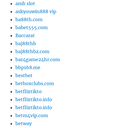
amb slot
askyouwin888 vip
ba88th.com
babet555.com
Baccarat
baj88thb
baj88thbz.com
bar4game24hr.com
bbp168.me
bestbet
betboxclubs.com
betflixtikto
betflixtikto.info
betflixtikto.info
betm4vip.com
betway