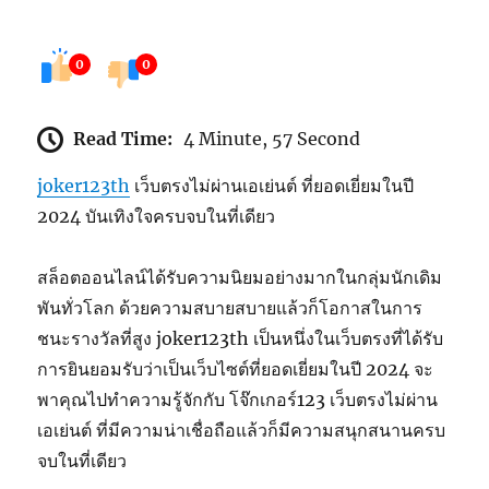
0
0
Read Time:
4 Minute, 57 Second
joker123th
เว็บตรงไม่ผ่านเอเย่นต์ ที่ยอดเยี่ยมในปี
2024 บันเทิงใจครบจบในที่เดียว
สล็อตออนไลน์ได้รับความนิยมอย่างมากในกลุ่มนักเดิม
พันทั่วโลก ด้วยความสบายสบายแล้วก็โอกาสในการ
ชนะรางวัลที่สูง joker123th เป็นหนึ่งในเว็บตรงที่ได้รับ
การยินยอมรับว่าเป็นเว็บไซต์ที่ยอดเยี่ยมในปี 2024 จะ
พาคุณไปทำความรู้จักกับ โจ๊กเกอร์123 เว็บตรงไม่ผ่าน
เอเย่นต์ ที่มีความน่าเชื่อถือแล้วก็มีความสนุกสนานครบ
จบในที่เดียว