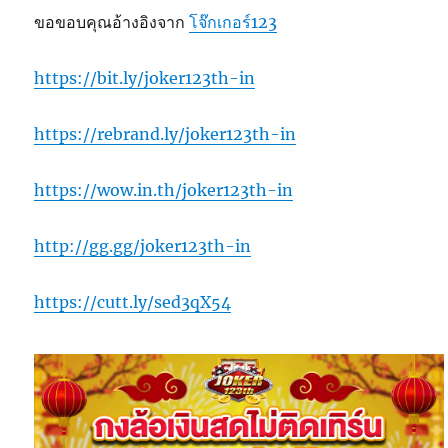
ขอขอบคุณอ้างอิงจาก
โจ๊กเกอร์123
https://bit.ly/joker123th-in
https://rebrand.ly/joker123th-in
https://wow.in.th/joker123th-in
http://gg.gg/joker123th-in
https://cutt.ly/sed3qX54