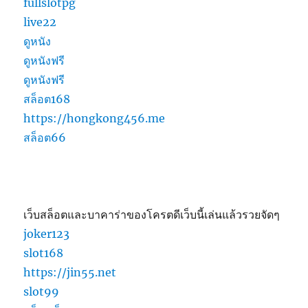
fullslotpg
live22
ดูหนัง
ดูหนังฟรี
ดูหนังฟรี
สล็อต168
https://hongkong456.me
สล็อต66
เว็บสล็อตและบาคาร่าของโครตดีเว็บนี้เล่นแล้วรวยจัดๆ
joker123
slot168
https://jin55.net
slot99