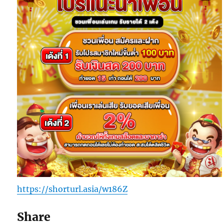
https://shorturl.asia/w186Z
Share