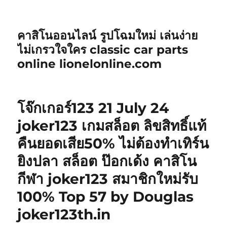
คาสิโนออนไลน์ รูปโฉมใหม่ เล่นง่าย
ไม่เกรวใจใคร classic car parts
online lionelonline.com
โจ๊กเกอร์123 21 July 24
joker123 เกมสล็อต ลิขสิทธิ์แท้
คืนยอดเสีย50% ไม่ต้องทำเทิร์น
ยิงปลา สล็อต ป๊อกเด้ง คาสิโน
กีฬา joker123 สมาชิกใหม่รับ
100% Top 57 by Douglas
joker123th.in