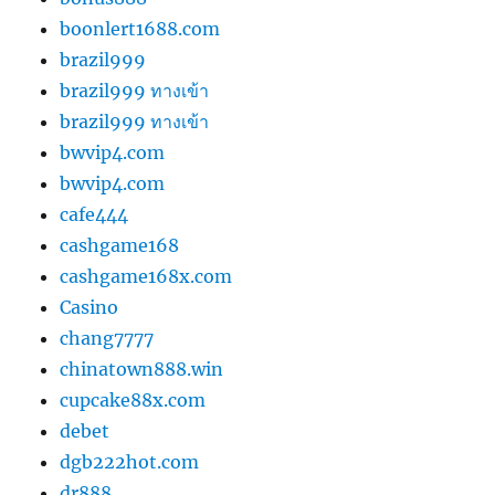
boonlert1688.com
brazil999
brazil999 ทางเข้า
brazil999 ทางเข้า
bwvip4.com
bwvip4.com
cafe444
cashgame168
cashgame168x.com
Casino
chang7777
chinatown888.win
cupcake88x.com
debet
dgb222hot.com
dr888