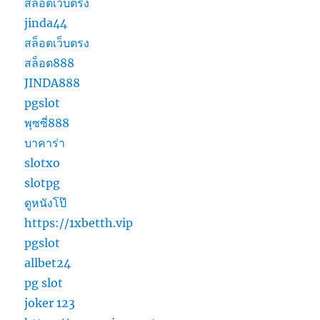
สล็อตเว็บตรง
jinda44
สล็อตเว็บตรง
สล็อต888
JINDA888
pgslot
พุซซี่888
บาคาร่า
slotxo
slotpg
ดูหนังโป๊
https://1xbetth.vip
pgslot
allbet24
pg slot
joker 123