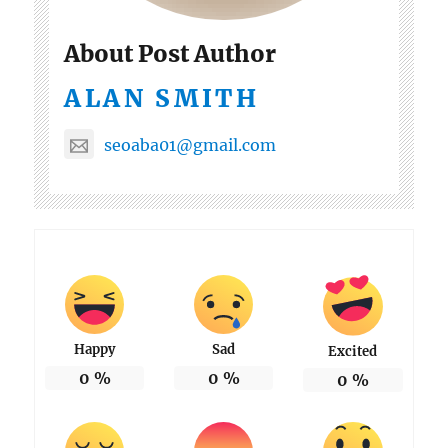
About Post Author
ALAN SMITH
seoaba01@gmail.com
Happy
Sad
Excited
0
%
0
%
0
%