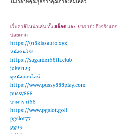
ในเวลาที่คุณรู้สึกว่าคุณกำลังล้มเหลว
เว็บคาสิโนน่าเล่น ทั้ง
สล็อต
และ
บาคาร่า
ตึงจริงแตก
บ่อยมาก
https://918kissauto.xyz
หนังชนโรง
https://sagame168th.club
joker123
ดูหนังออนไลน์
https://www.pussy888play.com
pussy888
บาคาร่า168
https://www.pgslot.golf
pgslot77
pg99