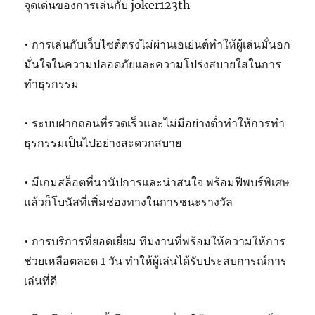
จุดเด่นของการเล่นกับ joker123th
• การเล่นกับเว็บไซต์ตรงไม่ผ่านเอเย่นต์ทำให้ผู้เล่นมั่นอก
มั่นใจในความปลอดภัยและความโปร่งสบายใสในการ
ทำธุรกรรม
• ระบบฝากถอนที่รวดเร็วและไม่มีอย่างต่ำทำให้การทำ
ธุรกรรมเป็นไปอย่างสะดวกสบาย
• มีเกมสล็อตที่นานัปการและน่าสนใจ พร้อมฟีพบร์พิเศษ
แล้วก็โบนัสที่เพิ่มช่องทางในการชนะรางวัล
• การบริการที่ยอดเยี่ยม ทีมงานที่พร้อมให้ความให้การ
ช่วยเหลือตลอด 1 วัน ทำให้ผู้เล่นได้รับประสบการณ์การ
เล่นที่ดี