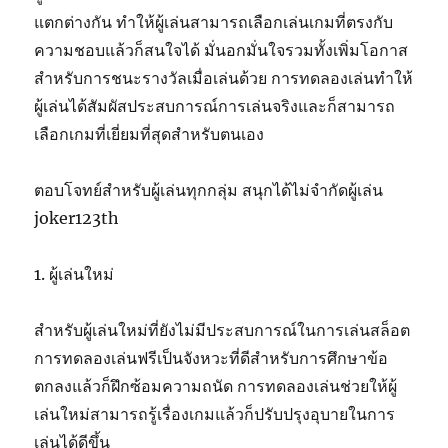
แตกต่างกัน ทำให้ผู้เล่นสามารถเลือกเล่นเกมที่ตรงกับ
ความชอบแล้วก็สนใจได้ มั่นอกมั่นใจรวมทั้งเพิ่มโอกาส
สำหรับการชนะรางวัลเมื่อเล่นด้วย การทดลองเล่นทำให้
ผู้เล่นได้สัมผัสประสบการณ์การเล่นจริงและก็สามารถ
เลือกเกมที่เยี่ยมที่สุดสำหรับตนเอง
ตอบโจทย์สำหรับผู้เล่นทุกกลุ่ม สนุกได้ไม่จำกัดผู้เล่น
joker123th
1. ผู้เล่นใหม่
สำหรับผู้เล่นใหม่ที่ยังไม่มีประสบการณ์ในการเล่นสล็อต
การทดลองเล่นฟรีเป็นจังหวะที่ดีสำหรับการศึกษาข้อ
ตกลงแล้วก็ฝึกซ้อมความถนัด การทดลองเล่นช่วยให้ผู้
เล่นใหม่สามารถรู้เรื่องเกมแล้วก็ปรับปรุงอุบายในการ
เล่นได้ดีขึ้น