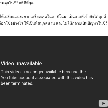
ุลในชีวิตที่ดีที่สุด
ด้เปลี่ยนแปลงจากเครื่องเล่นในคาสิโนมาเป็นเกมที่เข้าถึงได้ทุกที่
ะเลือกใช้อย่างไร ให้เป็นที่สนุกสนาน และไม่ให้กลายเป็นปัญหาในชีว