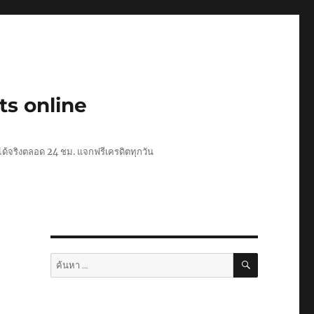
rts online
้จริงตลอด 24 ชม. แจกฟรีเครดิตทุกวัน
ค้นหา
ค้นหา: