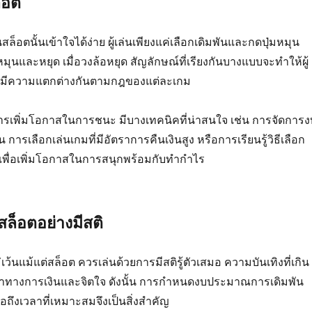
็อต
ล็อตนั้นเข้าใจได้ง่าย ผู้เล่นเพียงแค่เลือกเดิมพันและกดปุ่มหมุน
มุนและหยุด เมื่อวงล้อหยุด สัญลักษณ์ที่เรียงกันบางแบบจะทำให้ผู้
ซึ่งมีความแตกต่างกันตามกฎของแต่ละเกม
องการเพิ่มโอกาสในการชนะ มีบางเทคนิคที่น่าสนใจ เช่น การจัดการง
ารเลือกเล่นเกมที่มีอัตราการคืนเงินสูง หรือการเรียนรู้วิธีเลือก
ษ เพื่อเพิ่มโอกาสในการสนุกพร้อมกับทำกำไร
สล็อตอย่างมีสติ
ว้นแม้แต่สล็อต ควรเล่นด้วยการมีสติรู้ตัวเสมอ ความบันเทิงที่เกิน
าทางการเงินและจิตใจ ดังนั้น การกำหนดงบประมาณการเดิมพัน
ื่อถึงเวลาที่เหมาะสมจึงเป็นสิ่งสำคัญ