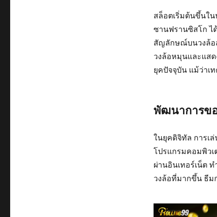
สล็อตเริ่มต้นขึ้นใ
ซานฟรานซิสโก ได้สร
สัญลักษณ์บนวงล้อ
วงล้อหมุนและแสดงผ
ยุคปัจจุบัน แม้ว่
พัฒนาการของ
ในยุคดิจิทัล การเล
โปรแกรมคอมพิวเตอร
ผ่านอินเทอร์เน็ต 
วงล้อที่มากขึ้น ธีม