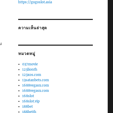
https://gogoslot.asia
ความเห็นล่าสุด
บ
หมวดหมู่
037movie
123lionth
123xos.com
13satanbets.com
1688vegasx.com
1688vegasx.com
168slot
168slot.vip
188bet
188betth