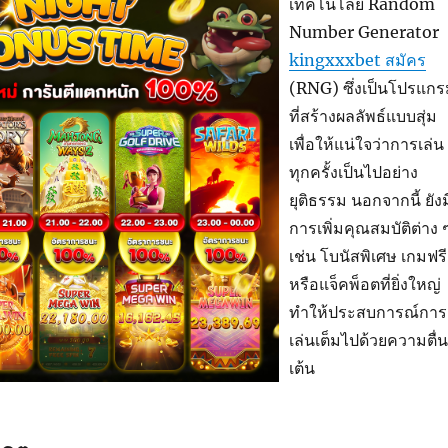
เทคโนโลยี Random
Number Generator
kingxxxbet สมัคร
(RNG) ซึ่งเป็นโปรแกร
ที่สร้างผลลัพธ์แบบสุ่ม
เพื่อให้แน่ใจว่าการเล่น
ทุกครั้งเป็นไปอย่าง
ยุติธรรม นอกจากนี้ ยังม
การเพิ่มคุณสมบัติต่าง 
เช่น โบนัสพิเศษ เกมฟรี
หรือแจ็คพ็อตที่ยิ่งใหญ่
ทำให้ประสบการณ์การ
เล่นเต็มไปด้วยความตื่น
เต้น