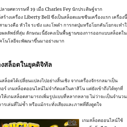
นปลายศตวรรษที่ 19 เมื่อ Charles Fey นักประดิษฐ์จาก
้างเครื่อง Liberty Bell ซึ่งเป็นสล็อตแมชชีนเครื่องแรก เครื่องนี้
สามวงคือ หัวใจ ระฆัง และโพดำ การกดปุ่มหรือโยกคันโยกจะทำใ
ลลัพธ์ที่สุ่ม ลักษณะนี้ยังคงเป็นพื้นฐานของการออกแบบสล็อตใน
าเทคโนโลยีจะพัฒนาขึ้นมาอย่างมาก
สล็อตในยุคดิจิทัล
่นสล็อตได้เปลี่ยนแปลงไปอย่างสิ้นเชิง จากเครื่องจักรกลมาเป็น
์ เกมสล็อตออนไลน์ไม่จำกัดแค่ในคาสิโน แต่ยังเข้าถึงได้ทุกที่
ทำให้เกมสล็อตสามารถเพิ่มรูปแบบที่หลากหลาย ไม่ว่าจะเป็นจำนวน
การเล่นที่ไม่ซ้ำ หรือแม้กระทั่งเสียงและภาพที่ดึงดูดใจ
เกมสล็อตออนไลน์ใช้