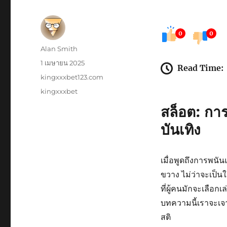
0
0
ผู้
Alan Smith
เขียน
เขียน
1 เมษายน 2025
Read Time:
เมื่อ
หมวด
kingxxxbet123.com
หมู่
ป้าย
kingxxxbet
กำกับ
สล็อต: กา
บันเทิง
เมื่อพูดถึงการพนั
ขวาง ไม่ว่าจะเป็น
ที่ผู้คนมักจะเลือก
บทความนี้เราจะเจา
สติ