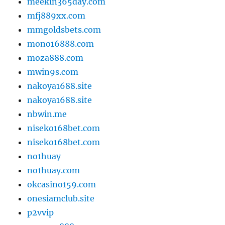
meekin365day.com
mfj889xx.com
mmgoldsbets.com
mono16888.com
moza888.com
mwin9s.com
nakoya1688.site
nakoya1688.site
nbwin.me
niseko168bet.com
niseko168bet.com
no1huay
no1huay.com
okcasino159.com
onesiamclub.site
p2vvip