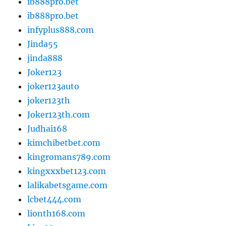
ib888pro.bet
ib888pro.bet
infyplus888.com
Jinda55
jinda888
Joker123
joker123auto
joker123th
Joker123th.com
Judhai168
kimchibetbet.com
kingromans789.com
kingxxxbet123.com
lalikabetsgame.com
lcbet444.com
lionth168.com