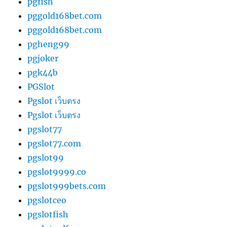
pgfish
pggold168bet.com
pggold168bet.com
pgheng99
pgjoker
pgk44b
PGSlot
Pgslot เว็บตรง
Pgslot เว็บตรง
pgslot77
pgslot77.com
pgslot99
pgslot9999.co
pgslot999bets.com
pgslotceo
pgslotfish