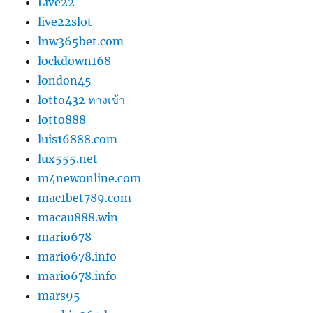
Live22
live22slot
lnw365bet.com
lockdown168
london45
lotto432 ทางเข้า
lotto888
luis16888.com
lux555.net
m4newonline.com
mac1bet789.com
macau888.win
mario678
mario678.info
mario678.info
mars95