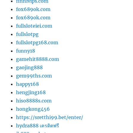
finnivips.com
fox689ok.com
fox689ok.com
fullsloteiei.com
fullslotpg
fullslotpg168.com
funny18
gamehit8888.com
gaojing888
gem99ths.com
happy168
hengjing168
hiso8888s.com
hongkong456
https://sretthi99.bet/enter/
hydra888 เครดิตฟรี