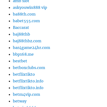
amb slot
askyouwin888 vip
ba88th.com
babet555.com
Baccarat
baj88thb
baj88thbz.com
bar4game24hr.com
bbp168.me
bestbet
betboxclubs.com
betflixtikto
betflixtikto.info
betflixtikto.info
betm4vip.com
betway