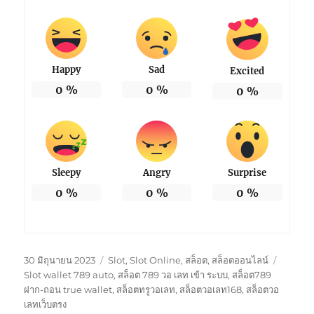
Happy
Sad
Excited
0
%
0
%
0
%
Sleepy
Angry
Surprise
0
%
0
%
0
%
เขียน
หมวด
ป้าย
30 มิถุนายน 2023
Slot
,
Slot Online
,
สล็อต
,
สล็อตออนไลน์
เมื่อ
หมู่
กำกับ
Slot wallet 789 auto
,
สล็อต 789 วอ เลท เข้า ระบบ
,
สล็อต789
ฝาก-ถอน true wallet
,
สล็อตทรูวอเลท
,
สล็อตวอเลท168
,
สล็อตวอ
เลทเว็บตรง