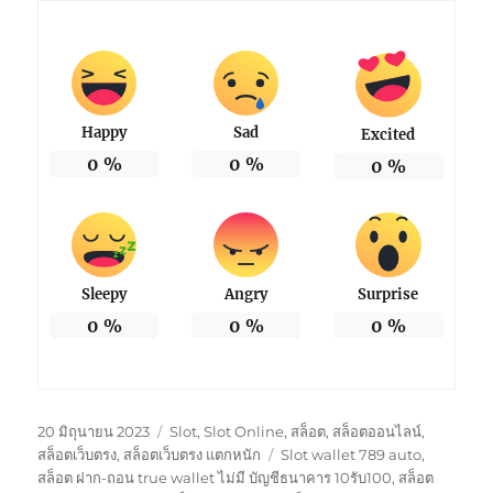
Happy
Sad
Excited
0
%
0
%
0
%
Sleepy
Angry
Surprise
0
%
0
%
0
%
เขียน
หมวด
20 มิถุนายน 2023
Slot
,
Slot Online
,
สล็อต
,
สล็อตออนไลน์
,
เมื่อ
หมู่
ป้าย
สล็อตเว็บตรง
,
สล็อตเว็บตรง แตกหนัก
Slot wallet 789 auto
,
กำกับ
สล็อต ฝาก-ถอน true wallet ไม่มี บัญชีธนาคาร 10รับ100
,
สล็อต