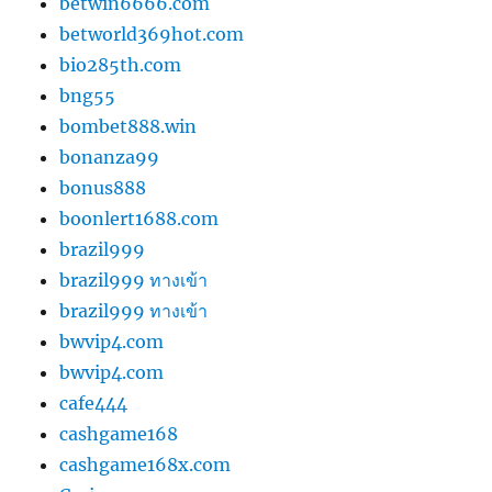
betwin6666.com
betworld369hot.com
bio285th.com
bng55
bombet888.win
bonanza99
bonus888
boonlert1688.com
brazil999
brazil999 ทางเข้า
brazil999 ทางเข้า
bwvip4.com
bwvip4.com
cafe444
cashgame168
cashgame168x.com