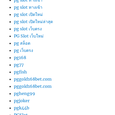
pg slot ทางเข้า
pg slot เปิดใหม่
pg slot เปิดใหม่ล่าสุด
pg slot เว็บตรง
PG Slot เว็บใหม่
pg สล็อต
pg เว็บตรง
pg168
pg77
pgfish
pggold168bet.com
pggold168bet.com
pgheng99
pgjoker
pgk44b
PGSlot