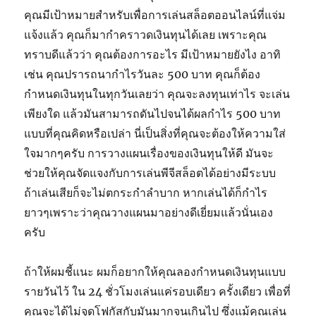
คุณมีเป้าหมายสำหรับเพื่อการเล่นสล็อตออนไลน์ที่แจ่ม
แจ้งแล้ว คุณก็มากำคราวดเงินทุนได้เลย เพราะคุณ
ทราบดีแล้วว่า คุณต้องการอะไร มีเป้าหมายยังไง อาทิ
เช่น คุณปรารถนากำไรวันละ 500 บาท คุณก็ต้อง
กำหนดเงินทุนในทุกวันเลยว่า คุณจะลงทุนเท่าไร จะเล่น
เพียงใด แล้วมันสามารถดันไปจนได้ผลกำไร 500 บาท
แบบที่คุณคิดหรือเปล่า นี่เป็นสิ่งที่คุณจะต้องให้ความใส่
ใจมากๆครับ การวางแผนเรื่องของเงินทุนให้ดี มันจะ
ช่วยให้คุณจัดแจงกับการเล่นพีจีสล็อตได้อย่างมีระบบ
ถ้าเล่นเสียก็จะไม่ตกระกำลำบาก หากเล่นได้ก็กำไร
ยาวๆเพราะว่าคุณวางแผนมาอย่างดีเยี่ยมแล้วนั่นเอง
ครับ
ถ้าให้ผมชี้แนะ ผมก็อยากให้คุณลองกำหนดเงินทุนแบบ
รายวันไว้ ใน 24 ชั่วโมงเล่นแค่รอบเดียว ครั้งเดียว เพื่อที่
คุณจะได้ไม่จุดโฟกัสกับมันมากจนเกินไป ซึ่งแม้คุณเล่น