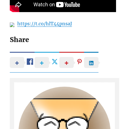
https://t.co/hlT44pnsaJ
Share