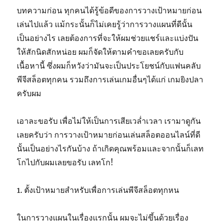
บทความก่อน ทุกคนได้รู้ข้อดีของการวางเป้าหมายก่อน
เล่นไปแล้ว แม้กระนั้นก็ไม่เคยรู้ว่าการวางแผนที่ดีนั้น
เป็นอย่างไร เลยต้องการที่จะให้ผมช่วยแชร์และแบ่งปัน
ให้สักนิดสักหน่อย ผมก็จัดให้ตามคำขอเลยครับกับ
เนื้อหานี้ ซึ่งผมก็หวังว่ามันจะเป็นประโยชน์กับแฟนคลับ
พีจีสล็อตทุกคน รวมถึงการเล่นเกมอื่นๆได้แก่ เกมยิงปลา
ครับผม
เอาละขอรับ เพื่อไม่ให้เป็นการเสียเวล่ำเวลา เรามาดูกัน
เลยครับว่า การวางเป้าหมายก่อนเล่นสล็อตออนไลน์ที่ดี
นั้นเป็นอย่างไรกันบ้าง ถ้าเกิดคุณพร้อมและจากนั้นก็เลท
โกไปกับผมเลยขอรับ เลทโก!
1. ตั้งเป้าหมายสำหรับเพื่อการเล่นพีจีสล็อตทุกหน
ในการวางแผนในเรื่องแรกนั้น ผมจะไม่ขึ้นด้วยเรื่อง