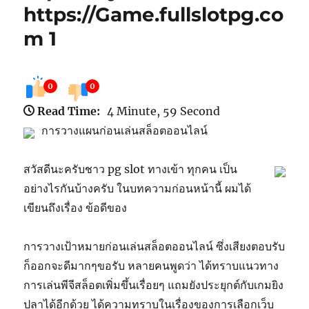
https://Game.fullslotpg.co
m 1
0
0
Read Time:
4 Minute, 59 Second
การวางแผนก่อนเล่นสล็อตออนไลน์
สวัสดีนะครับชาว pg slot ทางเข้า ทุกคน เป็น
อย่างไรกันบ้างครับ ในบทความก่อนหน้านี้ ผมได้
เขียนถึงเรื่อง ข้อดีของ
การวางเป้าหมายก่อนเล่นสล็อตออนไลน์ ซึ่งเสียงตอบรับ
ก็ออกจะดีมากๆขอรับ หลายคนพูดว่า ได้ทราบแนวทาง
การเล่นพีจีสล็อตเพิ่มขึ้นเรื่อยๆ แถมยังประยุกต์กับเกมยิง
ปลาได้อีกด้วย ได้ความทราบในเรื่องของการเลือกเว็บ