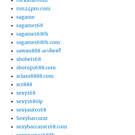
run24pro.com
sagame
sagame168
sagame168th
sagame168th.com
sawan888 เครดิตฟรี
sbobet168
sbotop1688.com
sclass8888.com
scr888
sexy168
sexy168vip
sexyauto168
Sexybaccarat
sexybaccarat168.com
sexygame1688k