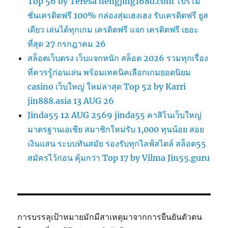
Top 56 by Teresa hengjing168d.com โปรโม
ชั่นเครดิตฟรี 100% กล่องสุ่มเฮงเฮง รับเครดิตฟรี ยูส
เดียว เล่นได้ทุกเกม เครดิตฟรี แจก เครดิตฟรี เยอะ
ที่สุด 27 กรกฎาคม 26
สล็อตเว็บตรง เว็บแจกหนัก สล็อต 2026 รวมทุกเรื่อง
ที่ควรรู้ก่อนเล่น พร้อมเทคนิคเลือกเกมยอดนิยม
casino เว็บใหญ่ ใหม่ล่าสุด Top 52 by Karri
jin888.asia 13 AUG 26
Jinda55 12 AUG 2569 jinda55 คาสิโนเว็บใหญ่
มาตรฐานเอเชีย สมาชิกใหม่รับ 1,000 ทุนน้อย สอย
เงินแสน ระบบทันสมัย รองรับทุกไลฟ์สไตล์ สล็อต55
สมัครไว้ก่อน คุ้มกว่า Top 17 by Vilma Jin55.guru
การบรรลุเป้าหมายมักมีสาเหตุมาจากการยืนยันตัวตน