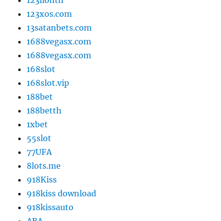
123xos.com
13satanbets.com
1688vegasx.com
1688vegasx.com
168slot
168slot.vip
188bet
188betth
1xbet
55slot
77UFA
8lots.me
918Kiss
918kiss download
918kissauto
ABA