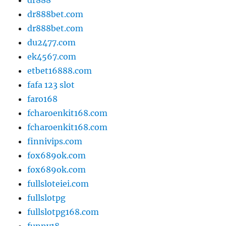
dr888bet.com
dr888bet.com
du2477.com
ek4567.com
etbet16888.com
fafa 123 slot
faro168
fcharoenkit168.com
fcharoenkit168.com
finnivips.com
fox689ok.com
fox689ok.com
fullsloteiei.com
fullslotpg
fullslotpg168.com
funny18