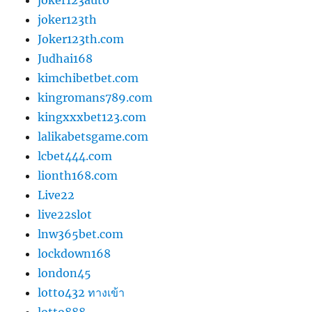
joker123th
Joker123th.com
Judhai168
kimchibetbet.com
kingromans789.com
kingxxxbet123.com
lalikabetsgame.com
lcbet444.com
lionth168.com
Live22
live22slot
lnw365bet.com
lockdown168
london45
lotto432 ทางเข้า
lotto888