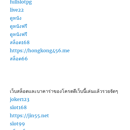
fullslotpg
live22
ดูหนัง
ดูหนังฟรี
ดูหนังฟรี
สล็อต168
https://hongkong456.me
สล็อต66
เว็บสล็อตและบาคาร่าของโครตดีเว็บนี้เล่นแล้วรวยจัดๆ
joker123
slot168
https://jin55.net
slot99