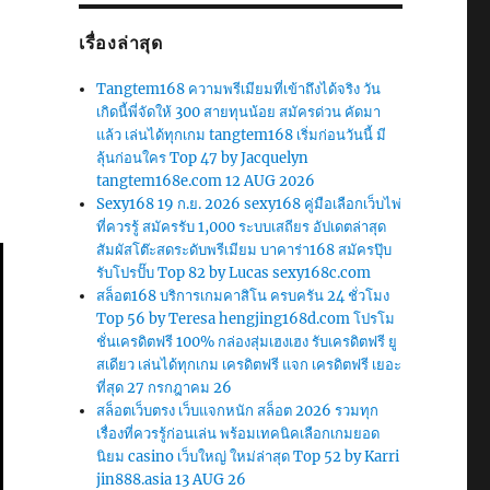
เรื่องล่าสุด
Tangtem168 ความพรีเมียมที่เข้าถึงได้จริง วัน
เกิดนี้พี่จัดให้ 300 สายทุนน้อย สมัครด่วน คัดมา
แล้ว เล่นได้ทุกเกม tangtem168 เริ่มก่อนวันนี้ มี
ลุ้นก่อนใคร Top 47 by Jacquelyn
tangtem168e.com 12 AUG 2026
Sexy168 19 ก.ย. 2026 sexy168 คู่มือเลือกเว็บไพ่
ที่ควรรู้ สมัครรับ 1,000 ระบบเสถียร อัปเดตล่าสุด
สัมผัสโต๊ะสดระดับพรีเมียม บาคาร่า168 สมัครปุ๊บ
รับโปรปั๊บ Top 82 by Lucas sexy168c.com
สล็อต168 บริการเกมคาสิโน ครบครัน 24 ชั่วโมง
Top 56 by Teresa hengjing168d.com โปรโม
ชั่นเครดิตฟรี 100% กล่องสุ่มเฮงเฮง รับเครดิตฟรี ยู
สเดียว เล่นได้ทุกเกม เครดิตฟรี แจก เครดิตฟรี เยอะ
ที่สุด 27 กรกฎาคม 26
สล็อตเว็บตรง เว็บแจกหนัก สล็อต 2026 รวมทุก
เรื่องที่ควรรู้ก่อนเล่น พร้อมเทคนิคเลือกเกมยอด
นิยม casino เว็บใหญ่ ใหม่ล่าสุด Top 52 by Karri
jin888.asia 13 AUG 26