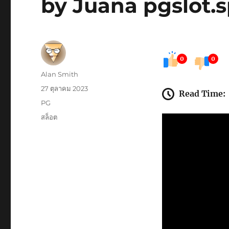
by Juana pgslot.s
0
0
ผู้
Alan Smith
เขียน
เขียน
27 ตุลาคม 2023
Read Time:
เมื่อ
หมวด
PG
หมู่
ป้าย
สล็อต
กำกับ