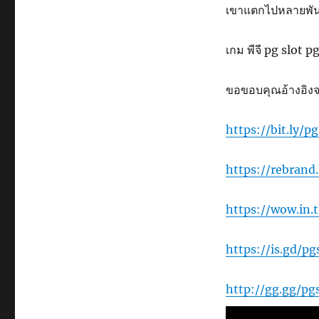
เขาแตกไปหลายพันเท
เกม พีจี pg slot 
ขอขอบคุณอ้างอิง
https://bit.ly/p
https://rebrand
https://wow.in.
https://is.gd/p
http://gg.gg/pg