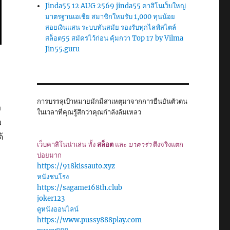
Jinda55 12 AUG 2569 jinda55 คาสิโนเว็บใหญ่
มาตรฐานเอเชีย สมาชิกใหม่รับ 1,000 ทุนน้อย
สอยเงินแสน ระบบทันสมัย รองรับทุกไลฟ์สไตล์
สล็อต55 สมัครไว้ก่อน คุ้มกว่า Top 17 by Vilma
Jin55.guru
การบรรลุเป้าหมายมักมีสาเหตุมาจากการยืนยันตัวตน
ง
ในเวลาที่คุณรู้สึกว่าคุณกำลังล้มเหลว
ม
้
เว็บคาสิโนน่าเล่น ทั้ง
สล็อต
และ
บาคาร่า
ตึงจริงแตก
บ่อยมาก
https://918kissauto.xyz
หนังชนโรง
https://sagame168th.club
joker123
ดูหนังออนไลน์
https://www.pussy888play.com