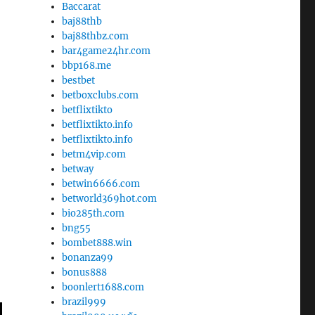
Baccarat
baj88thb
baj88thbz.com
bar4game24hr.com
bbp168.me
bestbet
betboxclubs.com
betflixtikto
betflixtikto.info
betflixtikto.info
betm4vip.com
betway
betwin6666.com
betworld369hot.com
bio285th.com
bng55
bombet888.win
bonanza99
bonus888
boonlert1688.com
brazil999