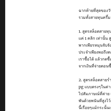
ฉากท้ายที่สุดของวั
รวมทั้งสายทุนครึ้ม
1. สูตรสล็อตสายทุน
แค่ 1 คลิก เท่านั้น
พากเพียรหมุนจับจัง
ประจำเพียงพอถึงต
เราซื้อได้ แล้วก
จากเงินที่จ่ายตอนซื
2. สูตรสล็อตสายร่ำ
pg แบบตรงๆในค่ายเล
ไปสัมภาษณ์ที่ค่าย 
พันด้วยพนันที่สูงไ
นี้เรื่อยๆแม้กระน