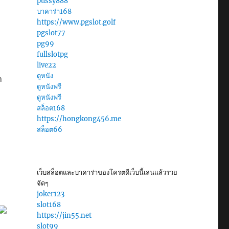
pussy888
บาคาร่า168
https://www.pgslot.golf
pgslot77
pg99
fullslotpg
live22
ดูหนัง
า
ดูหนังฟรี
ดูหนังฟรี
สล็อต168
https://hongkong456.me
สล็อต66
เว็บสล็อตและบาคาร่าของโครตดีเว็บนี้เล่นแล้วรวย
จัดๆ
joker123
slot168
https://jin55.net
slot99