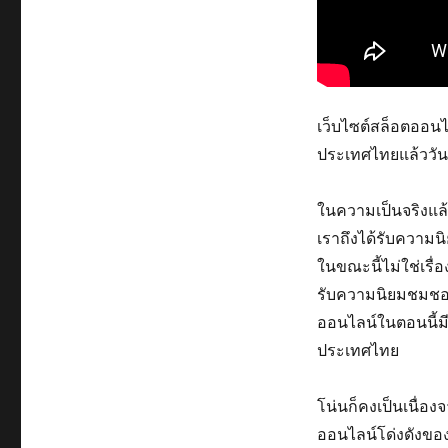
เว็บไซต์สล็อตออนไ
ประเทศไทยแล้ววันน
ในความเป็นจริงแล้ว
เราถึงได้รับความน
ในขณะนี้ไม่ใช่เรื
รับความนิยมชมชอบอ
ออนไลน์ในตอนนี้มี
ประเทศไทย
โน่นก็คงเป็นเนื่อง
ออนไลน์โด่งดังขอ