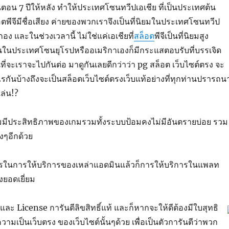
นตอน 7 ปีให้หลัง ทำให้ประเทศโซนทวีปเอเชีย ที่เป็นประเทศต้น
ตพีจีมีชื่อเสียง ค่ายของพวกเราจึงเป็นที่นิยมในประเทศโซนทวีป
ง และในช่วงเวลานี้ ไม่ใช่แค่เอเชียที่
สล็อต
พีจีเป็นที่นิยมสูง
นในประเทศโซนยุโรปหรืออเมริกาเองก็มีกระแสตอบรับที่บรรเจิด
ที่จะเราจะไปกันต่อ มาดูกันเลยดีกว่าว่า pg สล็อต เว็บไซต์ตรง จะ
ไรกันบ้างถึงจะเป็นสล็อตเว็บไซต์ตรงเว็บแท้อย่างที่ทุกท่านปรารถน
เล่น!?
ามมีประสิทธิภาพของเกมรวมทั้งระบบป้อมคงไม่มีอันตรายบ่อย รวม
งๆอีกด้วย
ปรในการให้บริการของเหล่าแอดมินแล้วก็การให้บริการในแพลท
งยอดเยี่ยม
 และ License การันตีลิขสิทธิ์แท้ และก็หากจะให้ดีต้องมีใบสุทธิ
ามเป็นเว็บตรง ของเว็บไซต์นั้นๆด้วย เพื่อเป็นตัวการันตีว่าพวก