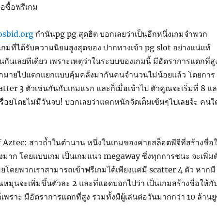
่อซื้อฟรีเกม
osbid.org
กำนันpg pg สุดฮิต บอกเลยว่าเป็นอีกหนึ่งเกมจำพวก
กมที่ได้รับความนิยมสูงสุดของ ปากทางเข้า pg slot อย่างแน่แท้
นกันเลยทีเดียว เพราะเหตุว่าในระบบของเกมนี้ มีอัตราการแตกที่สู
่นมากมายไปแตกแยกแบบคุ้มคลั่งมากันคนจำนวนไม่น้อยแล้ว โดยการ
atter 3 ตัวเช่นกันกับเกมแรก และก็เมื่อเข้าไป ตัวคูณจะเริ่มที่ 8 แ
ไปเรื่อยโดยไม่มีวันจบ! บอกเลยว่าแตกหนักจัดเต็มเข้มๆไปเลยจ้ะ คนใ
!
 Aztec: สาวถ้ำในตำนาน หนึ่งในเกมของค่ายสล็อตพีจีที่สร้างชื่อใ
่างมาก โดยแบบเกม เป็นเกมแนว megaway ซึ่งทุกการชนะ จะเพิ่มต
ื่อยโดยพวกเราสามารถเข้าฟรีเกมได้เพียงแค่มี scatter 4 ตัว หากมี
หมุนจะเพิ่มขึ้นตัวละ 2 และที่แอดบอกไปว่า เป็นเกมสร้างชื่อให้กั
็เพราะ มีอัตราการแตกที่สูง รวมทั้งมีผู้เล่นต่อวันมากกว่า 10 ล้านย