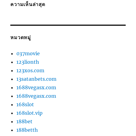
ความเห็นล่าสุด
หมวดหมู่
037movie
123lionth
123xos.com
13satanbets.com
1688vegasx.com
1688vegasx.com
168slot
168slot.vip
188bet
188betth