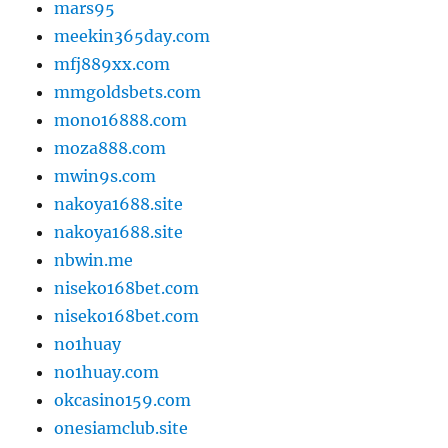
mars95
meekin365day.com
mfj889xx.com
mmgoldsbets.com
mono16888.com
moza888.com
mwin9s.com
nakoya1688.site
nakoya1688.site
nbwin.me
niseko168bet.com
niseko168bet.com
no1huay
no1huay.com
okcasino159.com
onesiamclub.site