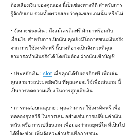
ต้องเสี่ยงเงิน ของคุณเอง นี้เป็นช่องทางที่ดี สำหรับการ
รู้จักกับเกม รวมทั้งตรวจสอบว่าคุณชอบเกมนั้น หรือไม่
• จังหวะชนะเงิน : ถึงแม้เครดิตฟรี มักมาพร้อมกับ
เงื่อนไข สำหรับการเบิกเงิน คุณยังมีโอกาสชนะเงินจริง
จาก การใช้เครดิตฟรี นี้บางทีอาจเป็นจังหวะที่คุณ
สามารถทำเงินจริงได้ โดยไม่ต้อง ฝากเงินเข้าบัญชี
• ประหยัดเงิน :
slot
เมื่อคุณได้รับเครดิตฟรี เพื่อเล่น
คุณสามารถประหยัดเงิน ที่คุณเคยจะใช้เพื่อเล่นเกม นี้
เป็นการลดความเสี่ยง ในการสูญเสียเงิน
• การทดสอบกลอุบาย : คุณสามารถใช้เครดิตฟรี เพื่อ
ทดลองยุทธวิธี ในการเล่น อย่างเช่น การเปลี่ยนค่าเงิน
พนัน หรือ การเปลี่ยนเกม เพื่อมองว่ากลยุทธ์ใด ที่เป็นไป
ได้ที่จะช่วย เพิ่มจังหวะสำหรับเพื่อการชนะ