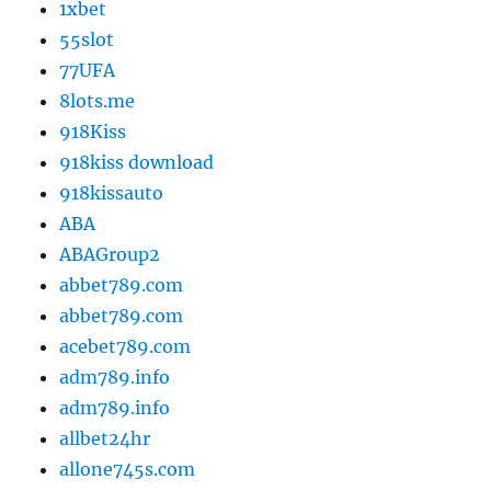
1xbet
55slot
77UFA
8lots.me
918Kiss
918kiss download
918kissauto
ABA
ABAGroup2
abbet789.com
abbet789.com
acebet789.com
adm789.info
adm789.info
allbet24hr
allone745s.com