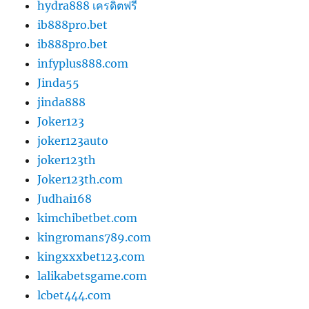
hydra888 เครดิตฟรี
ib888pro.bet
ib888pro.bet
infyplus888.com
Jinda55
jinda888
Joker123
joker123auto
joker123th
Joker123th.com
Judhai168
kimchibetbet.com
kingromans789.com
kingxxxbet123.com
lalikabetsgame.com
lcbet444.com