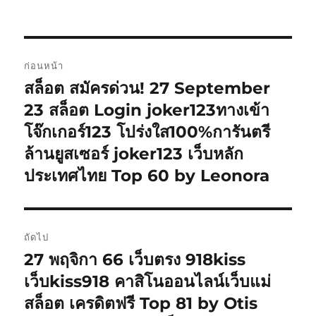
เขียน
เมื่อ
หมู่
กำกับ
แนะแนว
ก่อนหน้า
เรื่อง
สล็อต สมัครด่วน! 27 September
เรื่อง
ก่อน
23 สล็อต Login joker123ทางเข้า
หน้า:
โจ๊กเกอร์123 โปร่งใส100%การันตรี
ล้านยูสเซอร์ joker123 เว็บหลัก
ประเทศไทย Top 60 by Leonora
ถัดไป
27 พฤจิกา 66 เว็บตรง 918kiss
เรื่อง
ต่อ
เว็บkiss918 คาสิโนออนไลน์เว็บแม่
ไป:
สล็อต เครดิตฟรี Top 81 by Otis