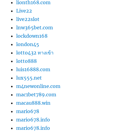
lionth168.com
Live22
live22slot
lnw365bet.com
lockdown168
london45
lotto432 ทางเข้า
lotto888
luis16888.com
lux555.net
m4newonline.com
mac1bet789.com
macau888.win
mario678
mario678.info
mario678.info