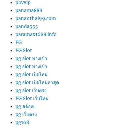
p2vvip
panama888
pananthai99.com
panda555
paramax1688.info
PG
PG Slot
pg slot ทางเข้า
pg slot ทางเข้า
pg slot เปิดใหม่
pg slot เปิดใหม่ล่าสุด
pg slot เว็บตรง
PG Slot เว็บใหม่
pg สล็อต
pg เว็บตรง
pg168