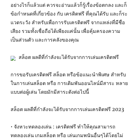
อย่างไรก็แล้วแต่ ควรจะอ่านแล้วก็รู้เรื่องข้อตกลง และก็
ข้อกำหนดที่เกี่ยวข้อง กับ เครดิตฟรี ที่คุณได้รับ และก็ระ
แวดระวัง สำหรับเพื่อการรับเครดิตฟรี จากแหล่งที่มีชื่อ
เสียง รวมทั้งเชื่อถือได้เพียงแค่นั้น เพื่อคุ้มครองความ
เป็นส่วนตัว และการคลังของคุณ
สล็อต ผลดีที่กำลังจะได้รับจากการเล่นเครดิตฟรี
การขอรับเครดิตฟรี สล็อต หรือข้อแนะนำพิเศษ สำหรับ
ในการเล่นสล็อต หรือ การเดิมพันออนไลน์มีสาระ หลาย
แบบต่อผู้เล่น โดยมักมีสาระดังต่อไปนี้
สล็อต ผลดีที่กำลังจะได้รับจากการเล่นเครดิตฟรี 2023
• จังหวะทดลองเล่น : เครดิตฟรี ทำให้คุณสามารถ
ทดลองเล่น เกมสล็อต หรือ เล่นเกมพนันอื่นๆได้โดยไม่