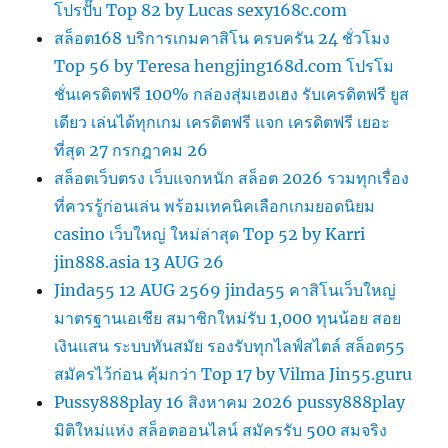
โปรปั๊บ Top 82 by Lucas sexy168c.com
สล็อต168 บริการเกมคาสิโน ครบครัน 24 ชั่วโมง
Top 56 by Teresa hengjing168d.com โปรโม
ชั่นเครดิตฟรี 100% กล่องสุ่มเฮงเฮง รับเครดิตฟรี ยูส
เดียว เล่นได้ทุกเกม เครดิตฟรี แจก เครดิตฟรี เยอะ
ที่สุด 27 กรกฎาคม 26
สล็อตเว็บตรง เว็บแจกหนัก สล็อต 2026 รวมทุกเรื่อง
ที่ควรรู้ก่อนเล่น พร้อมเทคนิคเลือกเกมยอดนิยม
casino เว็บใหญ่ ใหม่ล่าสุด Top 52 by Karri
jin888.asia 13 AUG 26
Jinda55 12 AUG 2569 jinda55 คาสิโนเว็บใหญ่
มาตรฐานเอเชีย สมาชิกใหม่รับ 1,000 ทุนน้อย สอย
เงินแสน ระบบทันสมัย รองรับทุกไลฟ์สไตล์ สล็อต55
สมัครไว้ก่อน คุ้มกว่า Top 17 by Vilma Jin55.guru
Pussy888play 16 สิงหาคม 2026 pussy888play
มิติใหม่แห่ง สล็อตออนไลน์ สมัครรับ 500 สมจริง