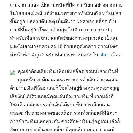
เกมจาก สล็อต เป็นเกมพนันที่มีความนิยม อย่างมากมาย
ในโลกออนไลน์ แต่ว่าแนวทางการทำเงินจริง หรือเปล่า
ขึ้นอยู่กับ หลายต้นเหตุ เป็นต้นว่า โชคของ สล็อต เป็น
เกมที่ขึ้นอยู่กับโชค แล้วก็สุ่ม ไม่มีแนวทางการแน่ๆ
สำหรับเพื่อการชนะ ผลลัพธ์ของการหมุนวงล้อ เป็นสุ่ม
และไม่สามารถควบคุมได้ ด้วยเหตุดังกล่าว ความโชค
มีหน้าที่สำคัญ สำหรับเพื่อการทำเงินจริง ใน
slot
สล็อต
คุณจำต้องเสี่ยงเงิน เพื่อเล่นสล็อต รวมทั้งรายเงินที่
คุณพนัน จะมีผลต่อแนวทางการทำเงิน ถ้าคุณเล่น
ด้วยรายเงินที่น้อย และก็โชคไม่อยู่ข้างคุณ คุณอาจสูญ
เสียเงินได้เร็ว แต่แม้คุณเล่นด้วยรายเงิน ที่มากแล้วก็
โชคดี คุณสามารถทำเงินได้มากขึ้น การเลือกเล่น
สล็อต: มีหลายหมวดของสล็อต รวมทั้งสล็อตที่มีอัตรา
การชำระเงินแตกต่างกัน ควรศึกษาเรียนรู้กฎเกมแล้วก็
อัตราการจ่ายเงินของสล็อตที่คุณเลือกเล่น บางเกมมี