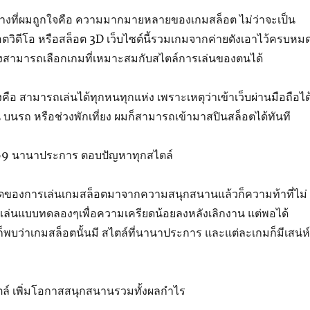
างที่ผมถูกใจคือ ความมากมายหลายของเกมสล็อต ไม่ว่าจะเป็น
ตวิดีโอ หรือสล็อต 3D เว็บไซต์นี้รวมเกมจากค่ายดังเอาไว้ครบหม
ทั้งสามารถเลือกเกมที่เหมาะสมกับสไตล์การเล่นของตนได้
ือ สามารถเล่นได้ทุกหนทุกแห่ง เพราะเหตุว่าเข้าเว็บผ่านมือถือได
าน บนรถ หรือช่วงพักเที่ยง ผมก็สามารถเข้ามาสปินสล็อตได้ทันที
9 นานาประการ ตอบปัญหาทุกสไตล์
ิดของการเล่นเกมสล็อตมาจากความสนุกสนานแล้วก็ความท้าที่ไม่
มเล่นแบบทดลองๆเพื่อความเครียดน้อยลงหลังเลิกงาน แต่พอได้
ก็พบว่าเกมสล็อตนั้นมี สไตล์ที่นานาประการ และแต่ละเกมก็มีเสน่ห์
ตล์ เพิ่มโอกาสสนุกสนานรวมทั้งผลกำไร