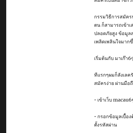
สมัครเป็นสมาชิกว
กรรมวิธีการสมัครน
ตน ก็สามารถเข้าเล
ปลอดภัยสูง ข้อมูลส
เพลิดเพลินใจมากขึ้
เริ่มต้นกับ มาเก๊า6
ทีแรกๆผมก็ลังเลคร
สมัครง่าย ผ่านมือ
• เข้าเว็บ macau6
• กรอกข้อมูลเบื้องต
ตั้งรหัสผ่าน