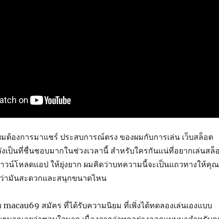
ี้ผมต้องการมาแชร์ ประสบการณ์ตรง ของผมกับการเล่น เว็บสล็อต
ลังเป็นที่ชื่นชอบมากในช่วงเวลานี้ สำหรับใครกันแน่ที่อยากเล่นสล็
งดาวน์โหลดแอป ให้ยุ่งยาก ผมคิดว่าบทความนี้จะเป็นแถวทางให้คุณ
างว่ามันสะดวกและสนุกขนาดไหน
็บ macau69 สมัคร ที่ได้รับความนิยม ที่เพิ่งได้ทดลองเล่นเองแบบ