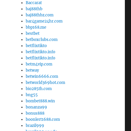
Baccarat
baj88thb
baj88thbz.com
bar4game24hr.com
bbp168.me
bestbet
betboxclubs.com
betflixtikto
betflixtikto.info
betflixtikto.info
betm4vip.com
betway
betwin6666.com
betworld369hot.com
bio285th.com
bng55
bombet888.win
bonanza99
bonus888
boonlert1688.com
brazil999