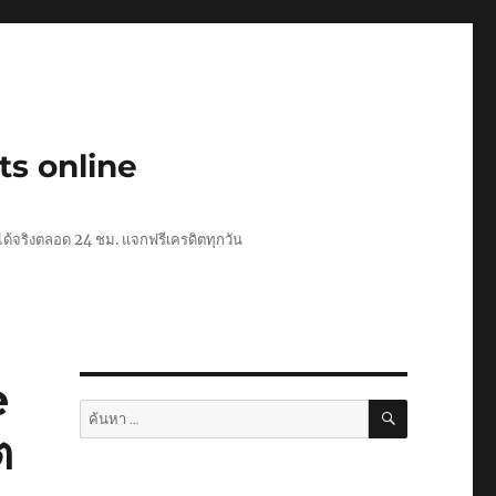
rts online
้จริงตลอด 24 ชม. แจกฟรีเครดิตทุกวัน
e
ค้นหา
ค้นหา:
ต