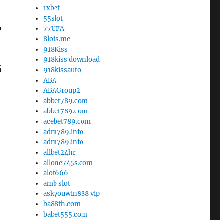
1xbet
55slot
ด
77UFA
8lots.me
918Kiss
918kiss download
้
918kissauto
ABA
ABAGroup2
abbet789.com
abbet789.com
acebet789.com
adm789.info
adm789.info
allbet24hr
allone745s.com
alot666
amb slot
askyouwin888 vip
ba88th.com
babet555.com