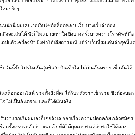
็มๆบอกเลยว่าชอบใจมาก เนื่องจากว่าทุกอย่างออกแบบมาสำหรับค
นใหม่จริงๆ
อนหน้านี้ ผมเคยเจอเว็บไซต์สล็อตหลายเว็บ บางเว็บจำต้อง
ึงจะเล่นได้ ซึ่งก็ไม่สบายเท่าใด ยิ่งบางครั้งบางคราวโทรศัพท์มือ
แอปแล้วเครื่องช้า ยิ่งทำให้เสียอารมณ์ แต่ว่าเว็บที่ผมเล่นล่าสุดนี้แ
วันนี้รับโปรโมชั่นสุดพิเศษ บันเทิงใจ ไม่เป็นอันตราย เชื่อมั่นได้
สล็อตออนไลน์ รวมทั้งสิ่งที่ผมได้รับหลังจากเข้าร่วม ซึ่งต้องบอก
ิงใจ ไม่เป็นอันตราย และก็ได้เงินจริง
ับว่าแรกเริ่มผมเองก็เคยลังเล กลัวเรื่องความปลอดภัย กลัวสมัคร
 หรือครั้งคราวกลัวว่าจะพบเว็บที่มิได้คุณภาพ แต่ว่าพอใช้ได้ลอง