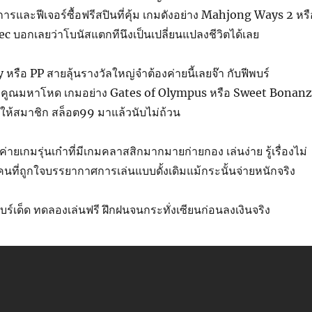
การและฟีเจอร์ซื้อฟรีสปินที่คุ้ม เกมดังอย่าง Mahjong Ways 2 หรื
c บอกเลยว่าโบนัสแตกทีนึงเป็นเปลี่ยนแปลงชีวิตได้เลย
หรือ PP สายลุ้นรางวัลใหญ่จำต้องค่ายนี้เลยจ๊า กับฟีพบร์
ัวคูณมหาโหด เกมอย่าง Gates of Olympus หรือ Sweet Bonan
นให้สมาชิก สล็อต99 มาแล้วนับไม่ถ้วน
ายเกมรุ่นเก๋าที่มีเกมคลาสสิกมากมายก่ายกอง เล่นง่าย รู้เรื่องไม่
ที่ถูกใจบรรยากาศการเล่นแบบดั้งเดิมแม้กระนั้นจ่ายหนักจริง
ร์เด็ด ทดลองเล่นฟรี ฝึกฝนจนกระทั่งเซียนก่อนลงเงินจริง