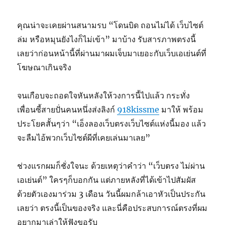
คุณน่าจะเคยผ่านสนามรบ “โดนบิด ถอนไม่ได้ เว็บไซต์
ล่ม หรือหมุนยังไงก็ไม่เข้า” มาบ้าง รับสารภาพตรงนี้
เลยว่าก่อนหน้านี้ที่ผ่านมาผมเจ็บมาเยอะกับเว็บเอเย่นต์ที่
โฆษณาเกินจริง
จนเกือบจะถอดใจหันหลังให้วงการนี้ไปแล้ว กระทั่ง
เพื่อนซี้สายปั่นคนหนึ่งส่งลิงก์
918kissme
มาให้ พร้อม
ประโยคสั้นๆว่า “เอ็งลองเว็บตรงเว็บไซต์แห่งนี้มอง แล้ว
จะลืมไอ้พวกเว็บไซต์ผีที่เคยเล่นมาเลย”
ช่วงแรกผมก็ชั่งใจนะ ด้วยเหตุว่าคำว่า “เว็บตรง ไม่ผ่าน
เอเย่นต์” ใครๆก็บอกกัน แต่ภายหลังที่ได้เข้าไปสัมผัส
ด้วยตัวเองมาร่วม 3 เดือน วันนี้ผมกล้าเอาหัวเป็นประกัน
เลยว่า ตรงนี้เป็นของจริง และนี่คือประสบการณ์ตรงที่ผม
อยากมาเล่าให้ฟังขอรับ