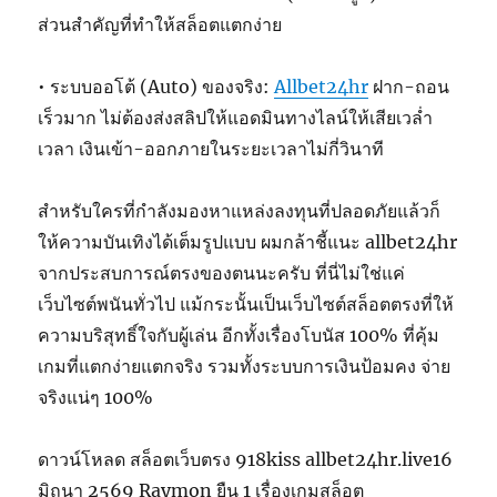
ส่วนสำคัญที่ทำให้สล็อตแตกง่าย
• ระบบออโต้ (Auto) ของจริง:
Allbet24hr
ฝาก-ถอน
เร็วมาก ไม่ต้องส่งสลิปให้แอดมินทางไลน์ให้เสียเวล่ำ
เวลา เงินเข้า-ออกภายในระยะเวลาไม่กี่วินาที
สำหรับใครที่กำลังมองหาแหล่งลงทุนที่ปลอดภัยแล้วก็
ให้ความบันเทิงได้เต็มรูปแบบ ผมกล้าชี้แนะ allbet24hr
จากประสบการณ์ตรงของตนนะครับ ที่นี่ไม่ใช่แค่
เว็บไซต์พนันทั่วไป แม้กระนั้นเป็นเว็บไซต์สล็อตตรงที่ให้
ความบริสุทธิ์ใจกับผู้เล่น อีกทั้งเรื่องโบนัส 100% ที่คุ้ม
เกมที่แตกง่ายแตกจริง รวมทั้งระบบการเงินป้อมคง จ่าย
จริงแน่ๆ 100%
ดาวน์โหลด สล็อตเว็บตรง 918kiss allbet24hr.live16
มิถุนา 2569 Raymon ยืน 1 เรื่องเกมสล็อต