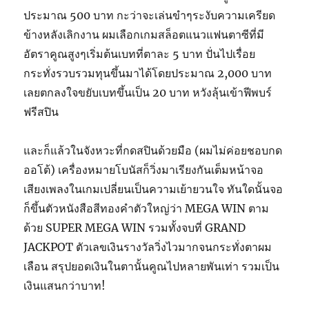
ประมาณ 500 บาท กะว่าจะเล่นขำๆระงับความเครียด
ข้างหลังเลิกงาน ผมเลือกเกมสล็อตแนวแฟนตาซีที่มี
อัตราคูณสูงๆเริ่มต้นเบทที่ตาละ 5 บาท ปั่นไปเรื่อย
กระทั่งรวบรวมทุนขึ้นมาได้โดยประมาณ 2,000 บาท
เลยตกลงใจขยับเบทขึ้นเป็น 20 บาท หวังลุ้นเข้าฟีพบร์
ฟรีสปิน
และก็แล้วในจังหวะที่กดสปินด้วยมือ (ผมไม่ค่อยชอบกด
ออโต้) เครื่องหมายโบนัสก็วิ่งมาเรียงกันเต็มหน้าจอ
เสียงเพลงในเกมเปลี่ยนเป็นความเย้ายวนใจ ทันใดนั้นจอ
ก็ขึ้นตัวหนังสือสีทองคำตัวใหญ่ว่า MEGA WIN ตาม
ด้วย SUPER MEGA WIN รวมทั้งจบที่ GRAND
JACKPOT ตัวเลขเงินรางวัลวิ่งไวมากจนกระทั่งตาผม
เลือน สรุปยอดเงินในตานั้นคูณไปหลายพันเท่า รวมเป็น
เงินแสนกว่าบาท!