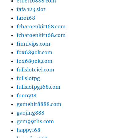
etbet16888.com
fafa 123 slot
faro168
fcharoenkit168.com
fcharoenkit168.com
finnivips.com
fox689ok.com
fox689ok.com
fullsloteiei.com
fullslotpg
fullslotpg168.com
funny18
gamehit8888.com
gaojing888
gem99ths.com
happy168