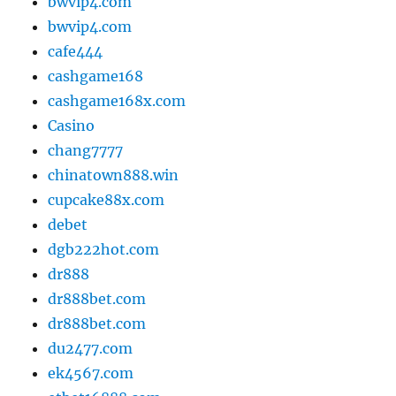
bwvip4.com
bwvip4.com
cafe444
cashgame168
cashgame168x.com
Casino
chang7777
chinatown888.win
cupcake88x.com
debet
dgb222hot.com
dr888
dr888bet.com
dr888bet.com
du2477.com
ek4567.com