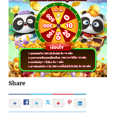
Share