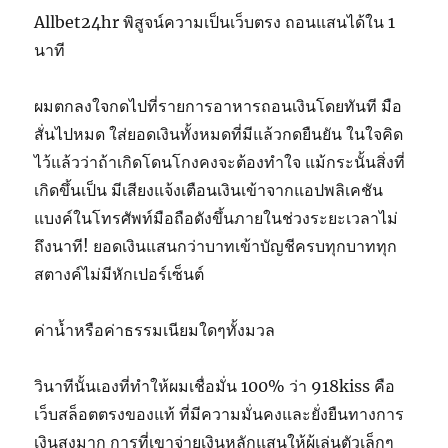
Allbet24hr พิสูจน์ความเป็นเว็บตรง ถอนแสนได้ใน 1
นาที
ผมตกลงใจกดไปที่รายการอาหารถอนเงินโดยทันที มือ
สั่นไปหมด ใส่ยอดเงินทั้งหมดที่มีแล้วกดยืนยัน ในใจคิด
ไว้แล้วว่าถ้าเกิดโดนโกงคงจะต้องทำใจ แม้กระนั้นสิ่งที่
เกิดขึ้นเป็น มีเสียงแจ้งเตือนเงินเข้าจากแอปพลิเคชัน
แบงค์ในโทรศัพท์มือถือดังขึ้นภายในช่วงระยะเวลาไม่
ถึงนาที! ยอดเงินแสนกว่าบาทเข้าบัญชีครบทุกบาททุก
สตางค์ไม่มีหักเปอร์เซ็นต์
ค่าน้ำหรือค่าธรรมเนียมใดๆทั้งมวล
วินาทีนั้นเองที่ทำให้ผมเชื่อมั่น 100% ว่า 918kiss คือ
เว็บสล็อตตรงของแท้ ที่มีความมั่นคงและยั่งยืนทางการ
เงินสูงมาก การที่เขาจ่ายเงินหลักแสนให้ผู้เล่นตัวเล็กๆ