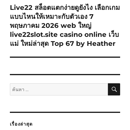
Live22 สล็อตแตกง่ายดูยังไง เลือกเกม
เรื่อง
ต่อ
แบบไหนให้เหมาะกับตัวเอง 7
ไป:
พฤษภาคม 2026 web ใหญ่
live22slot.site casino online เว็บ
แม่ ใหม่ล่าสุด Top 67 by Heather
ค้นห
ค้นหา:
เรื่องล่าสุด