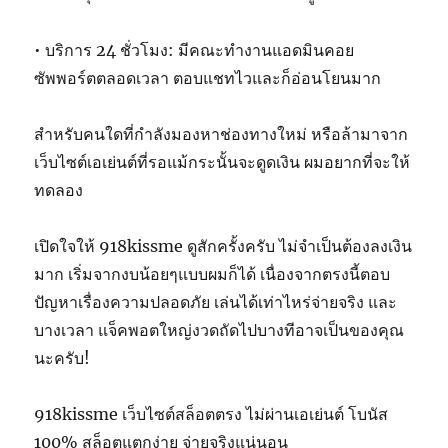
• บริการ 24 ชั่วโมง: มีคณะทำงานแอดมินคอย
ซัพพอร์ตตลอดเวลา ตอบแชทไวและก็อ่อนโยนมาก
สำหรับคนใดที่กำลังมองหาช่องทางใหม่ หรือล้ามาจาก
เว็บไซต์เอเย่นต์ที่รอแม้กระนั้นจะดูดเงิน ผมอยากที่จะให้
ทดลอง
เปิดใจให้ 918kissme ดูสักครั้งครับ ไม่จำเป็นต้องลงเงิน
มาก เริ่มจากงบน้อยๆแบบผมก็ได้ เนื่องจากตรงนี้ตอบ
ปัญหาเรื่องความปลอดภัย เล่นได้เท่าไหร่จ่ายจริง และ
บางเวลา แจ็คพอตใหญ่งวดถัดไปบางทีอาจเป็นของคุณ
นะครับ!
918kissme เว็บไซต์สล็อตตรง ไม่ผ่านเอเย่นต์ โบนัส
100% สล็อตแตกง่าย จ่ายจริงแน่นอน