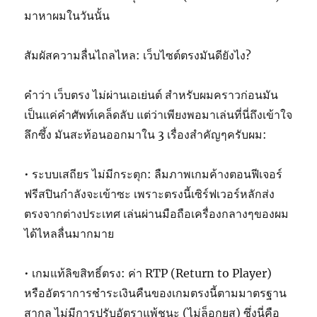
มาหาผมในวันนั้น
สัมผัสความลื่นไถลไหล: เว็บไซต์ตรงมันดียังไง?
คำว่า เว็บตรง ไม่ผ่านเอเย่นต์ สำหรับผมคราวก่อนมัน
เป็นแค่คำศัพท์เคล็ดลับ แต่ว่าเพียงพอมาเล่นที่นี่ถึงเข้าใจ
ลึกซึ้ง มันสะท้อนออกมาใน 3 เรื่องสำคัญๆครับผม:
• ระบบเสถียร ไม่มีกระตุก: ลืมภาพเกมค้างตอนฟีเจอร์
ฟรีสปินกำลังจะเข้าซะ เพราะตรงนี้เซิร์ฟเวอร์หลักส่ง
ตรงจากต่างประเทศ เล่นผ่านมือถือเครื่องกลางๆของผม
ได้ไหลลื่นมากมาย
• เกมแท้ลิขสิทธิ์ตรง: ค่า RTP (Return to Player)
หรืออัตราการชำระเงินคืนของเกมตรงนี้ตามมาตรฐาน
สากล ไม่มีการปรับอัตราแพ้ชนะ (ไม่ล็อกยูส) ซึ่งนี่คือ