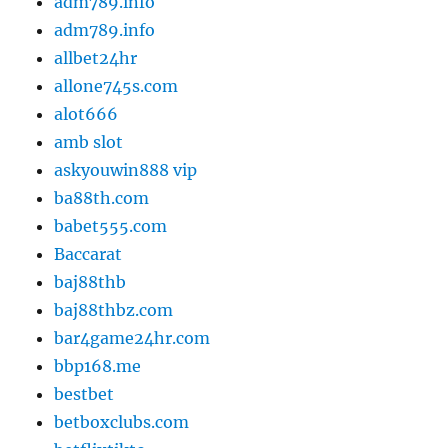
adm789.info
adm789.info
allbet24hr
allone745s.com
alot666
amb slot
askyouwin888 vip
ba88th.com
babet555.com
Baccarat
baj88thb
baj88thbz.com
bar4game24hr.com
bbp168.me
bestbet
betboxclubs.com