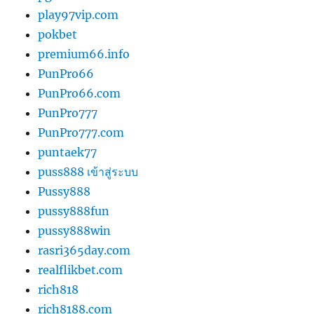
play97vip.com
pokbet
premium66.info
PunPro66
PunPro66.com
PunPro777
PunPro777.com
puntaek77
puss888 เข้าสู่ระบบ
Pussy888
pussy888fun
pussy888win
rasri365day.com
realflikbet.com
rich818
rich8188.com