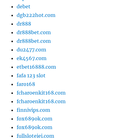
debet
dgb222hot.com
dr888
dr888bet.com
dr888bet.com
du2477.com
ek4567.com
etbet16888.com
fafa 123 slot
faro168
fcharoenkit168.com
fcharoenkit168.com
finnivips.com
fox689ok.com
fox689ok.com
fullsloteiei.com