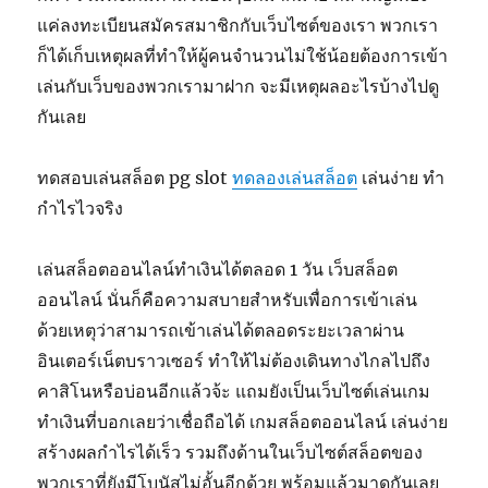
แค่ลงทะเบียนสมัครสมาชิกกับเว็บไซต์ของเรา พวกเรา
ก็ได้เก็บเหตุผลที่ทำให้ผู้คนจำนวนไม่ใช้น้อยต้องการเข้า
เล่นกับเว็บของพวกเรามาฝาก จะมีเหตุผลอะไรบ้างไปดู
กันเลย
ทดสอบเล่นสล็อต pg slot
ทดลองเล่นสล็อต
เล่นง่าย ทำ
กำไรไวจริง
เล่นสล็อตออนไลน์ทำเงินได้ตลอด 1 วัน เว็บสล็อต
ออนไลน์ นั่นก็คือความสบายสำหรับเพื่อการเข้าเล่น
ด้วยเหตุว่าสามารถเข้าเล่นได้ตลอดระยะเวลาผ่าน
อินเตอร์เน็ตบราวเซอร์ ทำให้ไม่ต้องเดินทางไกลไปถึง
คาสิโนหรือบ่อนอีกแล้วจ้ะ แถมยังเป็นเว็บไซต์เล่นเกม
ทำเงินที่บอกเลยว่าเชื่อถือได้ เกมสล็อตออนไลน์ เล่นง่าย
สร้างผลกำไรได้เร็ว รวมถึงด้านในเว็บไซต์สล็อตของ
พวกเราที่ยังมีโบนัสไม่อั้นอีกด้วย พร้อมแล้วมาดูกันเลย