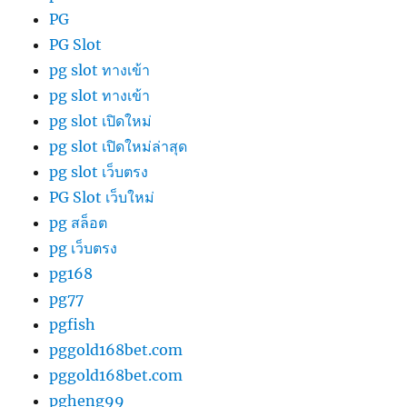
PG
PG Slot
pg slot ทางเข้า
pg slot ทางเข้า
pg slot เปิดใหม่
pg slot เปิดใหม่ล่าสุด
pg slot เว็บตรง
PG Slot เว็บใหม่
pg สล็อต
pg เว็บตรง
pg168
pg77
pgfish
pggold168bet.com
pggold168bet.com
pgheng99