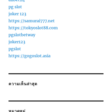
pg slot
joker 123
https://samurai777.net
https://tokyoslot88.com
pgslotbetway
joker123
pgslot
https://gogoslot.asia
ความเห็นล่าสุด
หมวดหมู่