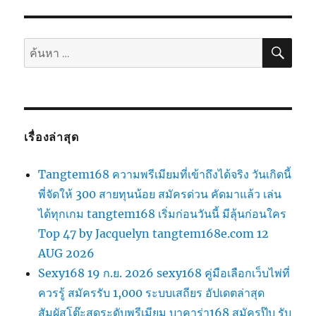
ค้นห
ค้นหา:
เรื่องล่าสุด
Tangtem168 ความพรีเมียมที่เข้าถึงได้จริง วันเกิดนี้
พี่จัดให้ 300 สายทุนน้อย สมัครด่วน คัดมาแล้ว เล่น
ได้ทุกเกม tangtem168 เริ่มก่อนวันนี้ มีลุ้นก่อนใคร
Top 47 by Jacquelyn tangtem168e.com 12
AUG 2026
Sexy168 19 ก.ย. 2026 sexy168 คู่มือเลือกเว็บไพ่ที่
ควรรู้ สมัครรับ 1,000 ระบบเสถียร อัปเดตล่าสุด
สัมผัสโต๊ะสดระดับพรีเมียม บาคาร่า168 สมัครปุ๊บ รับ