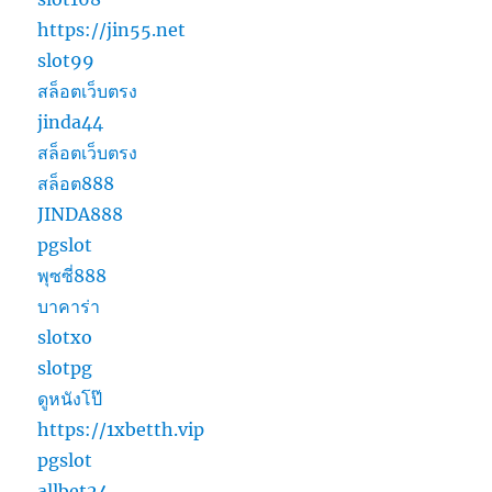
https://jin55.net
slot99
สล็อตเว็บตรง
jinda44
สล็อตเว็บตรง
สล็อต888
JINDA888
pgslot
พุซซี่888
บาคาร่า
slotxo
slotpg
ดูหนังโป๊
https://1xbetth.vip
pgslot
allbet24