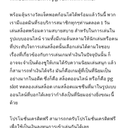
พร้อมลุ้นรางวัลแจ็คพอตก้อนโตได้พร้อมแล้ววันนี้ พวก
เรามีแอดมินที่รอบริการสมาชิกทุกๆท่านตลอด 1 วัน
เล่นสล็อตพร้อมความสบายสบาย สำหรับในการเล่นใน
รูปแบบออนไลน์ รวมทั้งมีเกมล้นหลามให้นักเล่นหรือคน
ที่ประทับใจการเล่นสล็อตนั้นเลือกเล่นได้ตามใจชอบ
เรื่องที่เกี่ยวข้องกับการเล่นเกมทำเงินในปัจจุบันนั้น ก็
อาจจะจำเป็นต้องชูให้เกมได้รับความนิยมเล่นสนุก แล้ว
ก็สามารถทำเงินได้จริง มันก็คือเกมตู้ที่เป็นที่นิยมเป็น
อย่างมากในอดีต ซึ่งก็คือ สล็อตออนไลน์ หรือก็คือ pg
slot ทดลองเล่นสล็อต เกมสล็อตแมชชีนที่มาในรูปแบบ
ออนไลน์ที่บอกได้เลยว่ากำลังเป็นที่นิยมอย่างยิ่งขณะนี้
ด้วย
โปรโมชั่นเครดิตฟรี สามารถกดรับโปรโมชั่นเครดิตฟรี
เพื่อใช้เป็นเงินลงทุนการเข้าเล่นกันได้เลย