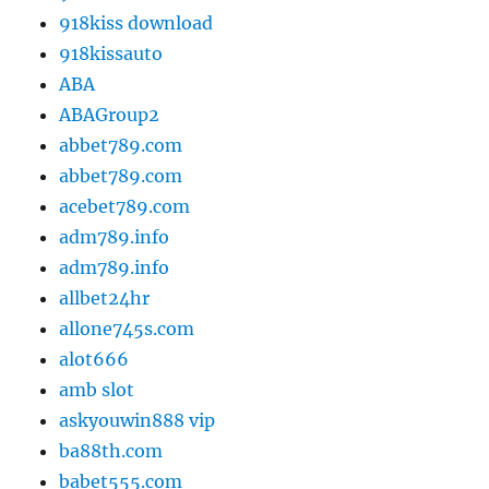
918kiss download
918kissauto
ABA
ABAGroup2
abbet789.com
abbet789.com
acebet789.com
adm789.info
adm789.info
allbet24hr
allone745s.com
alot666
amb slot
askyouwin888 vip
ba88th.com
babet555.com