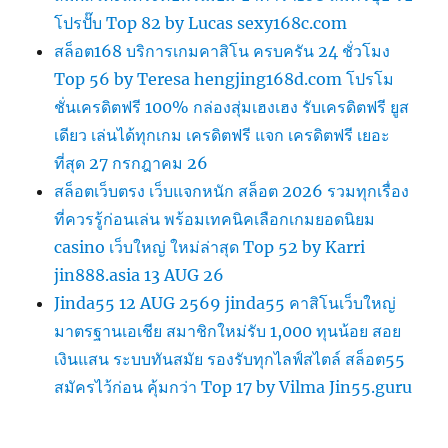
โปรปั๊บ Top 82 by Lucas sexy168c.com
สล็อต168 บริการเกมคาสิโน ครบครัน 24 ชั่วโมง
Top 56 by Teresa hengjing168d.com โปรโม
ชั่นเครดิตฟรี 100% กล่องสุ่มเฮงเฮง รับเครดิตฟรี ยูส
เดียว เล่นได้ทุกเกม เครดิตฟรี แจก เครดิตฟรี เยอะ
ที่สุด 27 กรกฎาคม 26
สล็อตเว็บตรง เว็บแจกหนัก สล็อต 2026 รวมทุกเรื่อง
ที่ควรรู้ก่อนเล่น พร้อมเทคนิคเลือกเกมยอดนิยม
casino เว็บใหญ่ ใหม่ล่าสุด Top 52 by Karri
jin888.asia 13 AUG 26
Jinda55 12 AUG 2569 jinda55 คาสิโนเว็บใหญ่
มาตรฐานเอเชีย สมาชิกใหม่รับ 1,000 ทุนน้อย สอย
เงินแสน ระบบทันสมัย รองรับทุกไลฟ์สไตล์ สล็อต55
สมัครไว้ก่อน คุ้มกว่า Top 17 by Vilma Jin55.guru