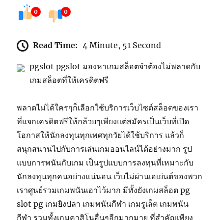
0
0
Read Time:
4 Minute, 51 Second
pgslot pgslot มองหาเกมสล็อตจำต้องไม่พลาดกับ
เกมสล็อตที่ให้เครดิตฟรี
พลาดไม่ได้ใครๆก็เลือกใช้บริการเว็บไซต์สล็อตของเรา
ที่แจกเครดิตฟรีให้กล้วยๆเพียงแต่สมัครเป็นเว็บที่เปิด
โอกาสให้นักลงทุนทุกเพศทุกวัยได้ใช้บริการ แล้วก็
สนุกสนานไปกับการเล่นเกมออนไลน์ได้อย่างมาก รูป
แบบการพนันกับเกม เป็นรูปแบบการลงทุนที่เหมาะกับ
นักลงทุนทุกคนอย่างแน่นอน เว็บไม่ผ่านเอเย่นต์ของพวก
เราศูนย์รวมเกมพนันเอาไว้มาก มีทั้งยังเกมสล็อต pg
slot pg เกมยิงปลา เกมพนันกีฬา เกมรูเล็ต เกมพนัน
กีฬา รวมทั้งเกมคาสิโนอื่นๆอีกมากมาย ที่สำคัญเพียง