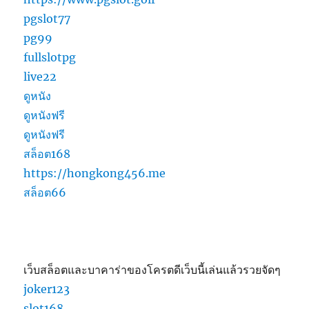
pgslot77
pg99
fullslotpg
live22
ดูหนัง
ดูหนังฟรี
ดูหนังฟรี
สล็อต168
https://hongkong456.me
สล็อต66
เว็บสล็อตและบาคาร่าของโครตดีเว็บนี้เล่นแล้วรวยจัดๆ
joker123
slot168