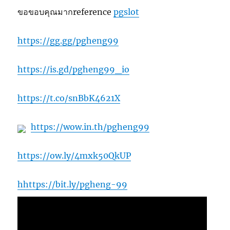
ขอขอบคุณมากreference
pgslot
https://gg.gg/pgheng99
https://is.gd/pgheng99_io
https://t.co/snBbK4621X
https://wow.in.th/pgheng99
https://ow.ly/4mxk50QkUP
hhttps://bit.ly/pgheng-99