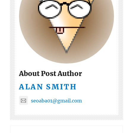
About Post Author
ALAN SMITH
seoaba01@gmail.com