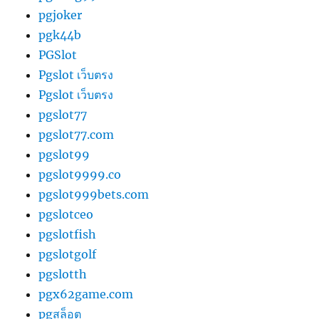
pgjoker
pgk44b
PGSlot
Pgslot เว็บตรง
Pgslot เว็บตรง
pgslot77
pgslot77.com
pgslot99
pgslot9999.co
pgslot999bets.com
pgslotceo
pgslotfish
pgslotgolf
pgslotth
pgx62game.com
pgสล็อต