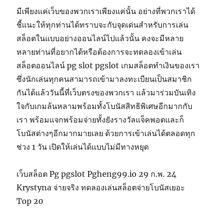
มีเพียงแค่เว็บของพวกเราเพียงแค่นั้น อย่างที่พวกเราได้
ชี้แนะให้ทุกท่านได้ทราบจะกับจุดเด่นสำหรับการเล่น
สล็อตในแบบอย่างออนไลน์ไปแล้วนั้น คงจะมีหลาย
หลายท่านที่อยากได้หรือต้องการจะทดลองเข้าเล่น
สล็อตออนไลน์ pg slot pgslot เกมสล็อตทำเงินของเรา
ซึ่งนักเล่นทุกคนสามารถเข้ามาลงทะเบียนเป็นสมาชิก
กันได้แล้ววันนี้ที่เว็บตรงของพวกเรา แล้วมาร่วมบันเทิง
ใจกับเกมล้นหลามพร้อมทั้งโบนัสสิทธิพิเศษอีกมากกับ
เรา พร้อมแจกพร้อมจ่ายทั้งยังรางวัลแจ็คพอตและก็
โบนัสต่างๆอีกมากมายเลย ด้วยการเข้าเล่นได้ตลอดทุก
ช่วง 1 วัน เปิดให้เล่นได้แบบไม่มีทางหยุด
เว็บสล็อต Pg pgslot Pgheng99.io 29 ก.พ. 24
Krystyna จ่ายจริง ทดลองเล่นสล็อตจ่ายโบนัสเยอะ
Top 20